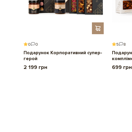
0
0
5
8
ення
Подарунок Корпоративний супер-
Подарун
герой
комплім
2 199 грн
699 грн