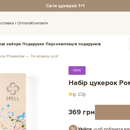
Сети цукерок 1+1
оставка і Оплата
Контакти
ові набори
Подарунки
Персоналізація подарунків
рок Романтик — Ти можеш усе!
NEW
Набір цукерок Ро
0
0
369 грн
Увійти
, щоб побачити в