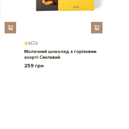
5
2
5
6
Молочний шоколад з горіховим
Подару
асорті Сміливий
2 209 
259 грн