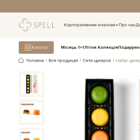
дня.
Корпоративним клієнтам
Про нас
Д
Подарунк
Каталог
Місяць 1+1
Літня Колекція
Головна
Вся продукція
Сети цукерок
Набір цуке