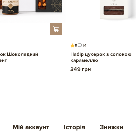
5
14
ок Шоколадний
Набір цукерок з солоною
ент
карамеллю
349 грн
Мій аккаунт
Історія
Знижки