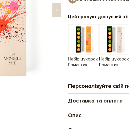
Цей продукт доступний в і
Набір цукерок
Набір цукерок
Романтик —
Романтик —
Це твій день!
Це спроба
підсолодити
твій день
Персоналізуйте свій 
Доставка та оплата
Друк на шоколаді
Новий формат особи
Опис
Замовлення оплачені до 16.00 від
ілюстрацій і фото. 
Для тих, хто бачить магію та
Нова Пошта - відділенн