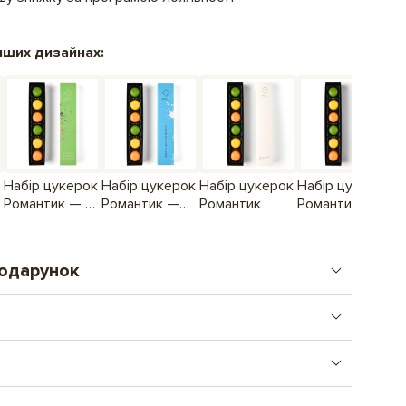
нших дизайнах:
Набір цукерок
Набір цукерок
Набір цукерок
Набір цукерок
Романтик — З
Романтик —
Романтик
Романтик
тобою я нічого
Дякую, що ти
не боюся!
в мене є!
подарунок
стого подарунку. Від логотипу до складних
Обрати
правляємо день в день, після 16.00 - наступного дня.
Подарунок, що поєднує увагу і комунікацію.
м, де інші шукають логічне пояснення.
я
130 грн