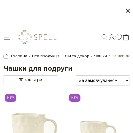
о
Сети цукерок 1+1
я.
Головна
Вся продукція
Дім та декор
Чашки
Чашки для
Чашки для подруги
Фільтри
NEW
NEW