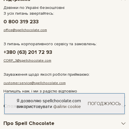
Дзвінки по Україні безкоштовні
З усіх питань звертайтесь:
0 800 319 233
office@spellchocolate.com
З питань корпоративного сервісу та замовлень:
+380 (63) 201 72 93
CORP_3@spellchocolate.com
Зауваження щодо якості роботи приймаємо:
customer.service@spellchocolate.com
Напишіть нам, і ми з радістю відповімо
Я дозволяю spellchocolate.com
ПОГОДЖУЮСЬ
Споживачам
використовувати
файли cookie
Оплата та доставка
Про Spell Chocolate
Умови і гарантії