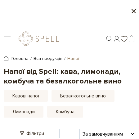
l
Місяць морозива і карамелі в Spell - 1+1 
товари
Головна
Вся продукція
Напої
Напої від Spell: кава, лимонади,
комбуча та безалкогольне вино
Кавові напої
Безалкогольне вино
Лимонади
Комбуча
Фільтри