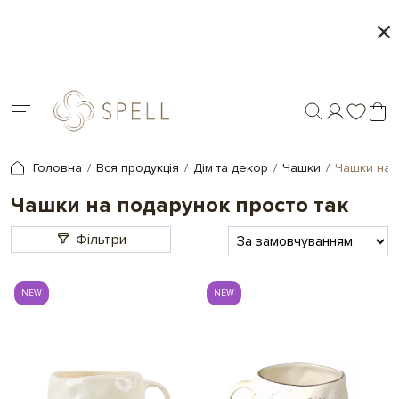
Сети цукерок 1+1
Пер
Головна
Вся продукція
Дім та декор
Чашки
Чашки на 
Чашки на подарунок просто так
Фільтри
NEW
NEW