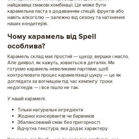
найцікавіші смакові комбінації. Це може бути
карамельна паста з додаванням спецій, фруктів або
навіть алкоголю — залежно від сезону та натхнення
наших кондитерів.
Чому карамель від Spell
особлива?
Карамель склад має простий — цукор, вершки і масло.
Але диявол, як кажуть, ховається в деталях. Ми
готуємо карамель невеликими партіями, щоб
контролювати процес карамелізації цукру — це як
доглядати за вогнищем під час кемпінгу: трохи
недогледів — і все пішло не так.
У нашій карамелі:
Тільки натуральні інгредієнти
Жодних консервантів чи барвників
Збалансований смак без приторності
Відчутна текстура, яка додає характеру