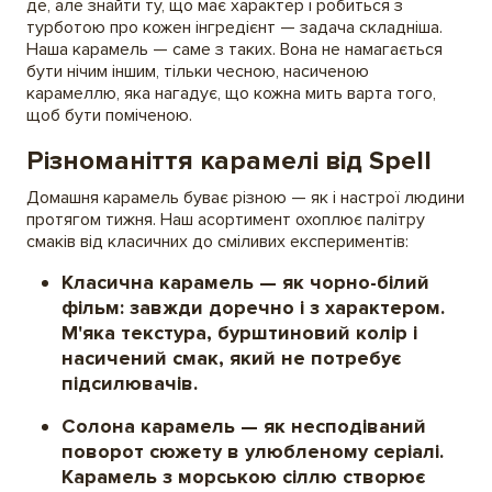
де, але знайти ту, що має характер і робиться з
турботою про кожен інгредієнт — задача складніша.
Наша карамель — саме з таких. Вона не намагається
бути нічим іншим, тільки чесною, насиченою
карамеллю, яка нагадує, що кожна мить варта того,
щоб бути поміченою.
Різноманіття карамелі від Spell
Домашня карамель буває різною — як і настрої людини
протягом тижня. Наш асортимент охоплює палітру
смаків від класичних до сміливих експериментів:
Класична карамель
— як чорно-білий
фільм: завжди доречно і з характером.
М'яка текстура, бурштиновий колір і
насичений смак, який не потребує
підсилювачів.
Солона карамель
— як несподіваний
поворот сюжету в улюбленому серіалі.
Карамель з морською сіллю створює