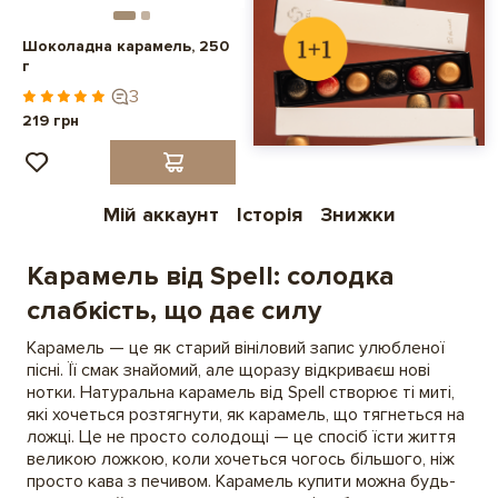
Шоколадна карамель, 250
г
3
219 грн
Мій аккаунт
Історія
Знижки
Карамель від Spell: солодка
слабкість, що дає силу
Карамель — це як старий вініловий запис улюбленої
пісні. Її смак знайомий, але щоразу відкриваєш нові
нотки. Натуральна карамель від Spell створює ті миті,
які хочеться розтягнути, як карамель, що тягнеться на
ложці. Це не просто солодощі — це спосіб їсти життя
великою ложкою, коли хочеться чогось більшого, ніж
просто кава з печивом. Карамель купити можна будь-