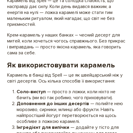
Карамель від Spell — це та солодка слабкість, що
насправді дає силу. Коли день видався важким, а
енергія на нулі — ложка карамелі може стати тим
маленьким ритуалом, який нагадає, що світ не без
приємностей.
Крем-карамель у наших банках – чесний десерт для
митей, коли хочеться чогось справжнього. Без прикрас
і виправдань — просто якісна карамель, яка говорить
сама за себе.
Як використовувати карамель
Карамель в банці від Spell — це як швейцарський ніж у
світі десертів. Ось кілька способів її використання:
Соло-виступ
— просто з ложки, коли ніхто не
бачить (ми всі так робимо, чого приховувати).
Доповнення до інших десертів
— полийте нею
морозиво, сирники, млинці або фрукти. Навіть
найпростіший йогурт перетворюється на щось
особливе з ложкою карамелі.
Інгредієнт для випічки
— додайте у тісто для