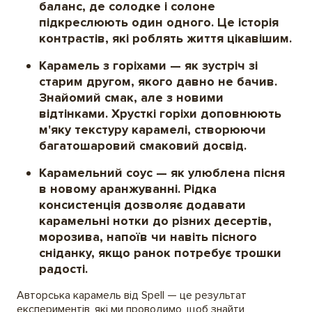
баланс, де солодке і солоне
підкреслюють один одного. Це історія
контрастів, які роблять життя цікавішим.
Карамель з горіхами
— як зустріч зі
старим другом, якого давно не бачив.
Знайомий смак, але з новими
відтінками. Хрусткі горіхи доповнюють
м'яку текстуру карамелі, створюючи
багатошаровий смаковий досвід.
Карамельний соус
— як улюблена пісня
в новому аранжуванні. Рідка
консистенція дозволяє додавати
карамельні нотки до різних десертів,
морозива, напоїв чи навіть пісного
сніданку, якщо ранок потребує трошки
радості.
Авторська карамель від Spell — це результат
експериментів, які ми проводимо, щоб знайти