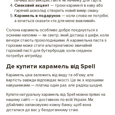
печива або використайте як начинку для тарта.
Смаковий акцент
— трохи карамелі в каву або
гарячий шоколад створить новий вимір смаку.
Карамель в подарунок
— коли слова не потрібні,
а хочеться сказати «ти для мене важливий».
Солона карамель особливо добре поєднується з
осінніми напоями — як светр, який дістаєш з шафи, коли
вечори стають прохолоднішими. А карамельна паста з
горіхами може стати альтернативою звичайній
горіховій пасті для бутербродів, коли сніданок
потребує апгрейду.
Де купити карамель від Spell
Карамель ціна залежить від виду та об'єму, але
вартість завжди відповідає якості. Це як з хорошими
навушниками — платиш один раз, але радієш щодня.
Купити натуральну карамель від Spell можна прямо на
нашому сайті — з доставкою по всій Україні. Ми
дбайливо запаковуємо кожну банку, щоб вона
дісталася до вас у бездоганному стані.