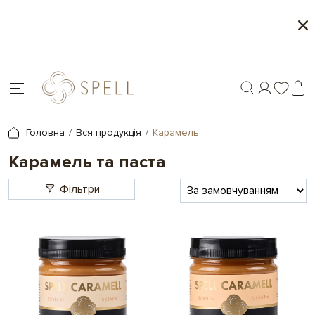
ти цукерок 1+1
Персоналізація подар
Головна
Вся продукція
Карамель
Карамель та паста
Фільтри