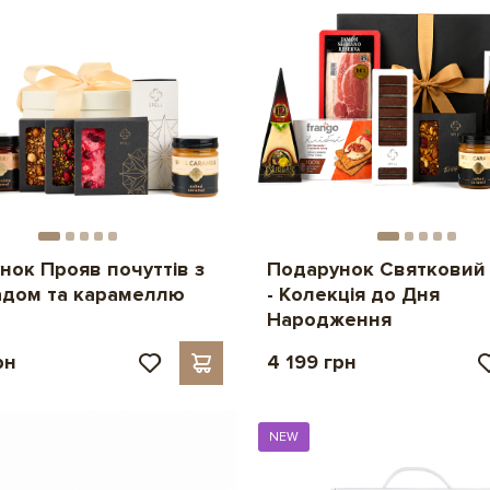
нок Прояв почуттів з
Подарунок Святковий 
дом та карамеллю
- Колекція до Дня
Народження
рн
4 199 грн
NEW