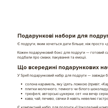
Подарункові набори для подруг
Є подруги, яким хочеться дати більше, ніж просто «
Кожен подарунковий бокс для подруги — готовий сцен
подбали про смаки, пакування та емоції.
Що всередині подарункових на
У Spell подарунковий набір для подруги — завжди б
солона карамель, яку їдять ложкою (привіт, «Ка
плитки молочного, темного чи білого шоколаду
трюфелі, авторські цукерки, сет «на вечір серіал
кава, чай, печиво, свічки й навіть невеликі гаст
Є компактний набір для подруги «Шоколадний компл