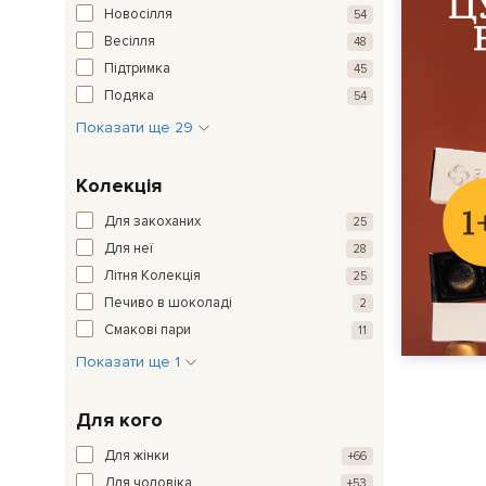
Новосілля
54
Весілля
48
Підтримка
45
Подяка
54
Показати ще 29
Колекція
Для закоханих
25
Для неї
28
Літня Колекція
25
Печиво в шоколаді
2
Смакові пари
11
Показати ще 1
Для кого
Для жінки
+66
Для чоловіка
+53