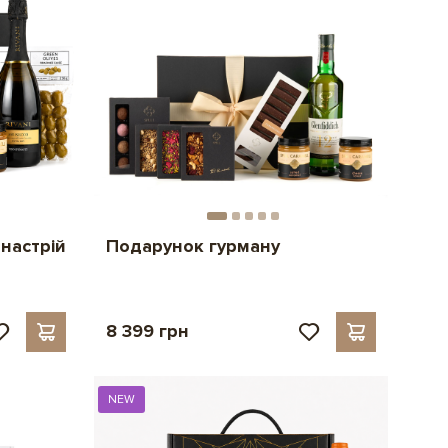
настрій
Подарунок гурману
8 399 грн
NEW