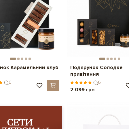
нок Карамельний клуб
Подарунок Солодке
привітання
6
6
н
2 099 грн