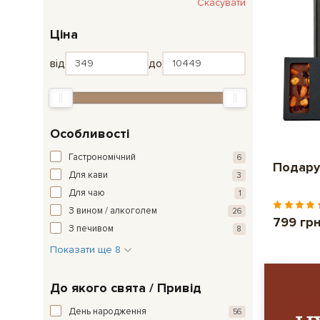
Скасувати
Ціна
від
до
Особливості
Гастрономічний
6
Подару
Для кави
3
Для чаю
1
З вином / алкоголем
26
799 гр
З печивом
8
Показати ще 8
До якого свята / Привід
День народження
56