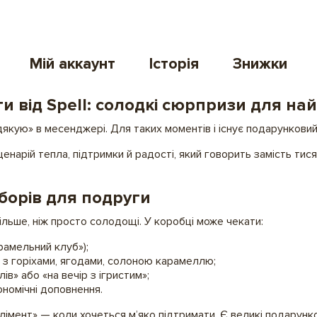
Мій аккаунт
Історія
Знижки
и від Spell: солодкі сюрпризи для на
дякую» в месенджері. Для таких моментів і існує подарунковий 
арій тепла, підтримки й радості, який говорить замість тисяч
борів для подруги
ільше, ніж просто солодощі. У коробці може чекати:
рамельний клуб»);
 з горіхами, ягодами, солоною карамеллю;
ів» або «на вечір з ігристим»;
рономічні доповнення.
імент» — коли хочеться м’яко підтримати. Є великі подарунко