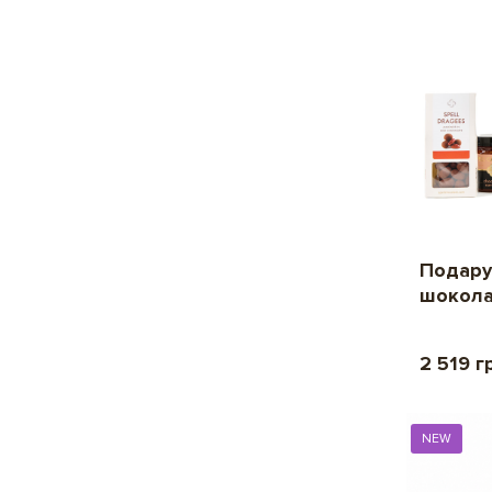
Подару
шокола
2 519 г
NEW