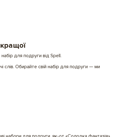
йкращої
набір для подруги від Spell.
і слів. Обирайте свій набір для подруги — ми
ві набори для подруги, як-от «Солодка фантазія»