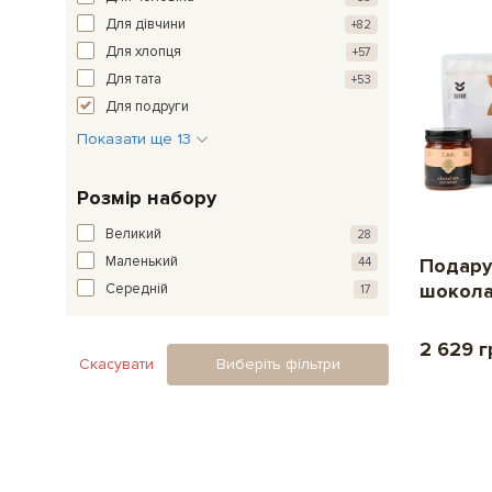
Для дівчини
+82
Для хлопця
+57
Для тата
+53
Для подруги
Показати ще 13
Розмір набору
Великий
28
Маленький
Подару
44
шокола
Середній
17
2 629 г
Скасувати
Виберіть фільтри