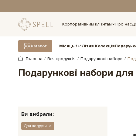
дня.
Корпоративним клієнтам
Про нас
Д
Подарунк
Каталог
Місяць 1+1
Літня Колекція
Головна
Вся продукція
Подарункові набори
Под
Подарункові набори для
Ви вибрали:
Для подруги