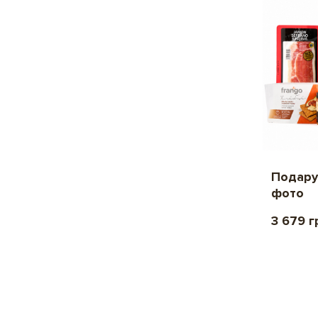
Подару
фото
3 679 г