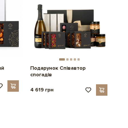
ий
Подарунок Співавтор
спогадів
4 619 грн