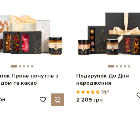
нок Прояв почуттів з
Подарунок До Дня
дом та какао
народження
6
рн
2 209 грн