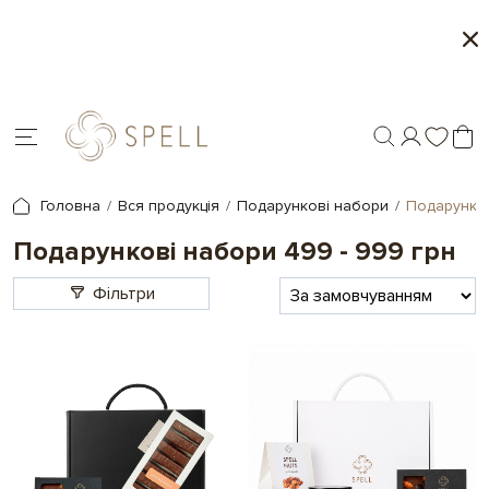
Місяць морозива і карамелі в Spell - 1+1 на об
товари
Головна
Вся продукція
Подарункові набори
Подарунков
Подарункові набори 499 - 999 грн
Фільтри