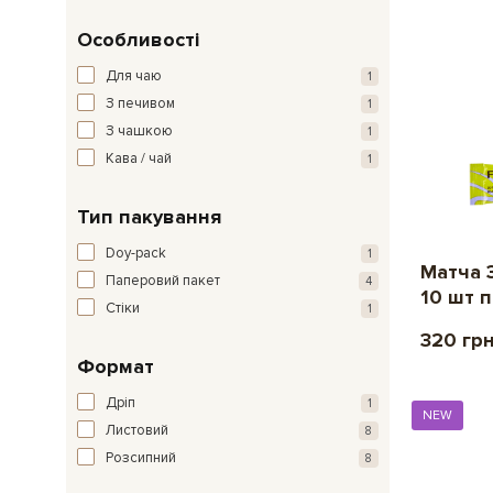
Особливості
Для чаю
1
З печивом
1
З чашкою
1
Кава / чай
1
Тип пакування
Doy-pack
1
Матча 3
Паперовий пакет
4
10 шт п
Стіки
1
320 гр
Формат
Дріп
1
NEW
Листовий
8
Розсипний
8