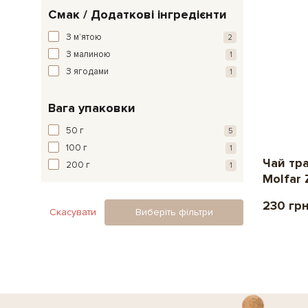
Смак / Додаткові інгредієнти
З мʼятою
2
З малиною
1
З ягодами
1
Вага упаковки
50 г
5
100 г
1
Чай тр
200 г
1
Molfar Z
230 гр
Скасувати
Виберіть фільтри