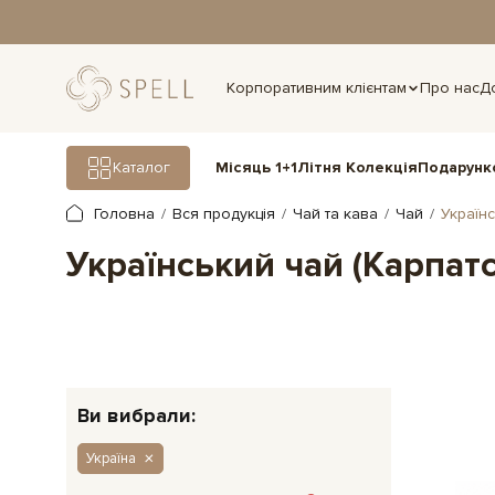
дня.
Корпоративним клієнтам
Про нас
Д
Подарунк
Каталог
Місяць 1+1
Літня Колекція
Головна
Вся продукція
Чай та кава
Чай
Україн
Український чай (Карпат
Ви вибрали:
Україна