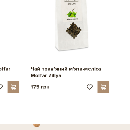
olfar
Чай трав’яний м'ята-меліса
Molfar Zillya
175 грн