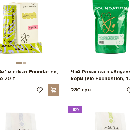
Чай Ромашка з яблуко
в1 в стіках Foundation,
корицею Foundation, 1
о 20 г
н
280 грн
NEW