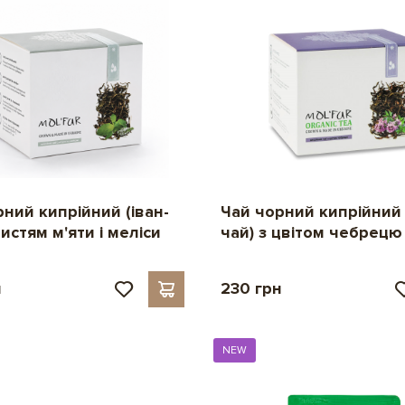
ний кипрійний (іван-
Чай чорний кипрійний 
листям м'яти і меліси
чай) з цвітом чебрецю 
н
230 грн
NEW