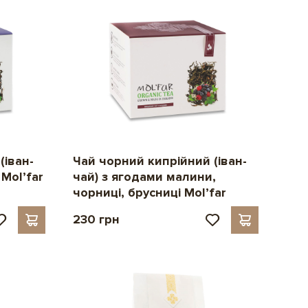
(іван-
Чай чорний кипрійний (іван-
Mol’far
чай) з ягодами малини,
чорниці, брусниці Mol’far
230 грн