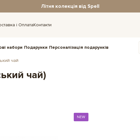
Літня колекція від Spell
оставка і Оплата
Контакти
ові набори
Подарунки
Персоналізація подарунків
ський чай
ський чай)
NEW