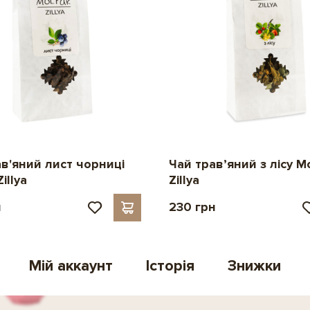
ав'яний лист чорниці
Чай трав’яний з лісу M
illya
Zillya
н
230 грн
Мій аккаунт
Історія
Знижки