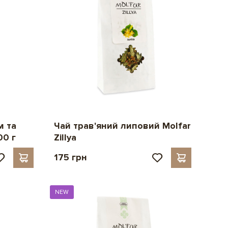
м та
Чай трав'яний липовий Molfar
00 г
Zillya
175 грн
NEW