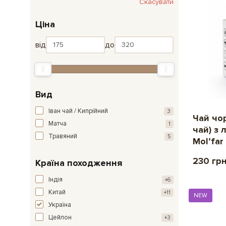
Скасувати
Ціна
від
до
Вид
Іван чай / Кипрійний
3
Чай чор
Матча
1
чай) з 
Травяний
5
Mol’far
230 гр
Країна походження
Індія
+6
Китай
+11
NEW
Україна
Цейлон
+3