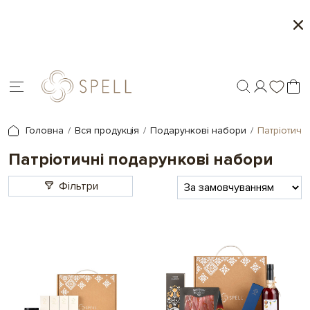
о
Літня колекція від Spell
Мі
я.
Головна
Вся продукція
Подарункові набори
Патріотичн
Патріотичні подарункові набори
Фільтри