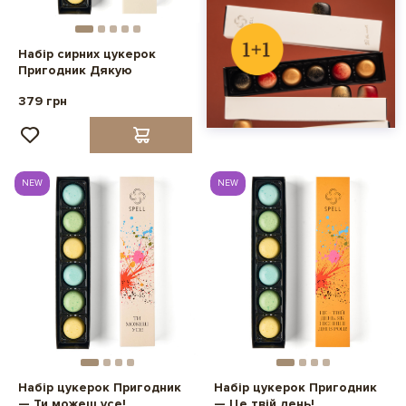
Набір сирних цукерок
Пригодник Дякую
379 грн
NEW
NEW
Набір цукерок Пригодник
Набір цукерок Пригодник
— Ти можеш усе!
— Це твій день!