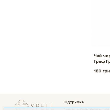
Чай чо
Граф Гр
180 грн
Підтримка
Дзвінки по Україні безкоштовні