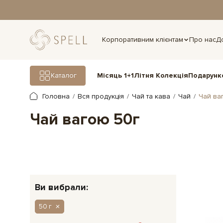
дня.
Корпоративним клієнтам
Про нас
Д
Подарунк
Каталог
Місяць 1+1
Літня Колекція
Головна
Вся продукція
Чай та кава
Чай
Чай ва
Чай вагою 50г
Ви вибрали:
50 г