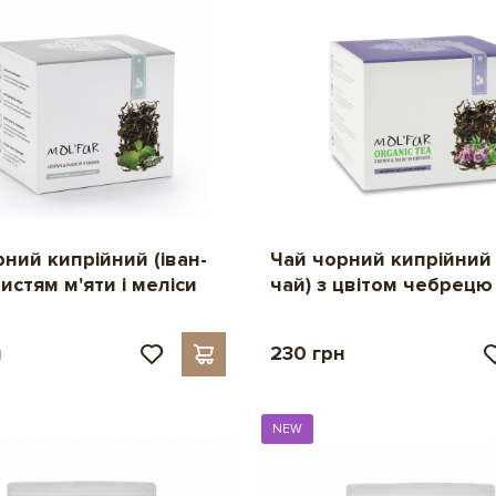
ний кипрійний (іван-
Чай чорний кипрійний 
листям м'яти і меліси
чай) з цвітом чебрецю 
н
230 грн
NEW