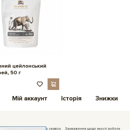
рний цейлонський
ей, 50 г
Мій аккаунт
Історія
Знижки
З питань корпоративного сервісу
Зауваження щодо якості роботи