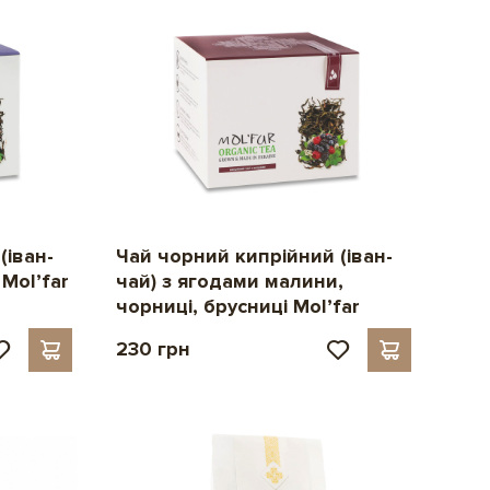
(іван-
Чай чорний кипрійний (іван-
Mol’far
чай) з ягодами малини,
чорниці, брусниці Mol’far
230 грн