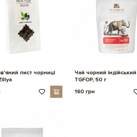
ав'яний лист чорниці
Чай чорний індійський
illya
TGFOP, 50 г
н
160 грн