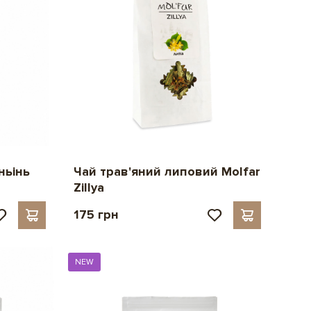
ньінь
Чай трав'яний липовий Molfar
Zillya
175 грн
NEW