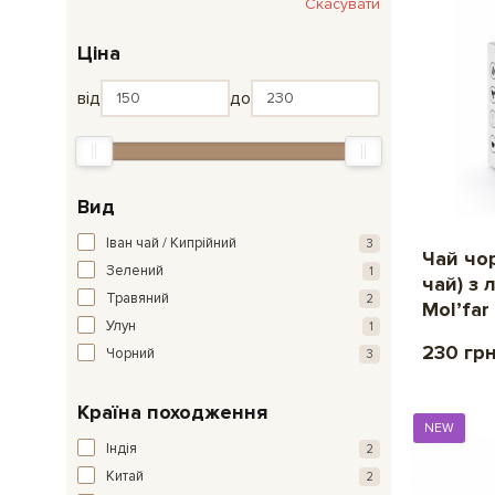
Скасувати
Ціна
від
до
Вид
Іван чай / Кипрійний
3
Чай чор
Зелений
1
чай) з 
Травяний
2
Mol’far
Улун
1
230 гр
Чорний
3
Країна походження
NEW
Індія
2
Китай
2