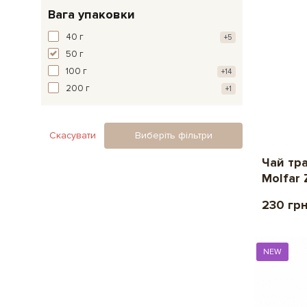
Вага упаковки
40 г
+5
50 г
100 г
+14
200 г
+1
Скасувати
Виберіть фільтри
Чай тр
Molfar Z
230 гр
NEW