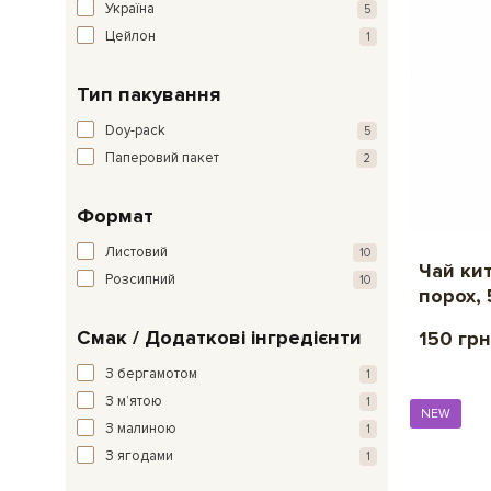
Україна
5
Цейлон
1
Тип пакування
Doy-pack
5
Паперовий пакет
2
Формат
Листовий
10
Чай ки
Розсипний
10
порох, 
Смак / Додаткові інгредієнти
150 грн
З бергамотом
1
З мʼятою
1
NEW
З малиною
1
З ягодами
1