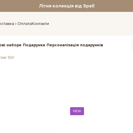
Літня колекція від Spell
оставка і Оплата
Контакти
ові набори
Подарунки
Персоналізація подарунків
гою 50г
NEW