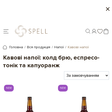
о
Літня колекція від Spell
Мі
я.
Головна
Вся продукція
Напої
Кавові напої
Кавові напої: колд брю, еспресо-
тонік та капуоранж
NEW
NEW