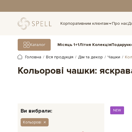
дня.
Корпоративним клієнтам
Про нас
Д
Подарунк
Каталог
Місяць 1+1
Літня Колекція
Головна
Вся продукція
Дім та декор
Чашки
Кол
Кольорові чашки: яскрав
Ви вибрали:
NEW
Кольорові