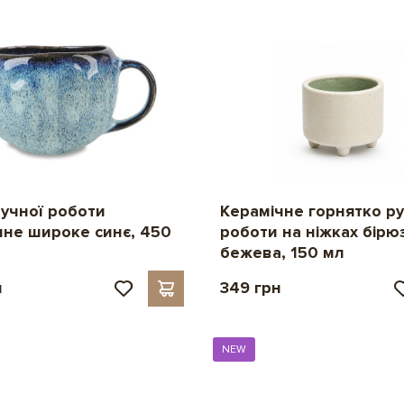
ручної роботи
Керамічне горнятко ру
чне широке синє, 450
роботи на ніжках бірю
бежева, 150 мл
н
349 грн
NEW