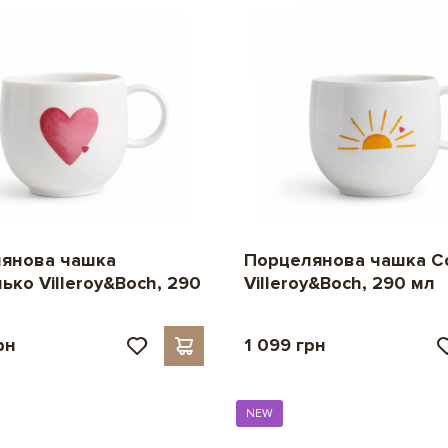
янова чашка
Порцелянова чашка С
ько Villeroy&Boch, 290
Villeroy&Boch, 290 мл
рн
1 099 грн
NEW