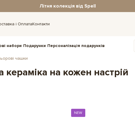
Літня колекція від Spell
оставка і Оплата
Контакти
ові набори
Подарунки
Персоналізація подарунків
ьорові чашки
а кераміка на кожен настрій
NEW