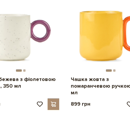
бежева з фіолетовою
Чашка жовта з
, 350 мл
помаранчевою ручкою
мл
н
899 грн