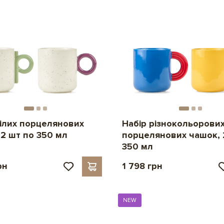
білих порцелянових
Набір різнокольорови
 2 шт по 350 мл
порцелянових чашок, 
350 мл
рн
1 798 грн
NEW