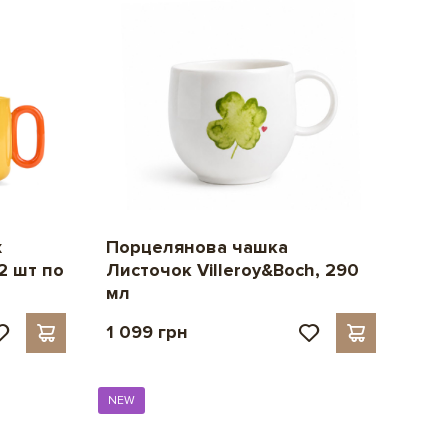
Порцелянова чашка
х
Листочок Villeroy&Boch, 290
2 шт по
мл
1 099 грн
NEW