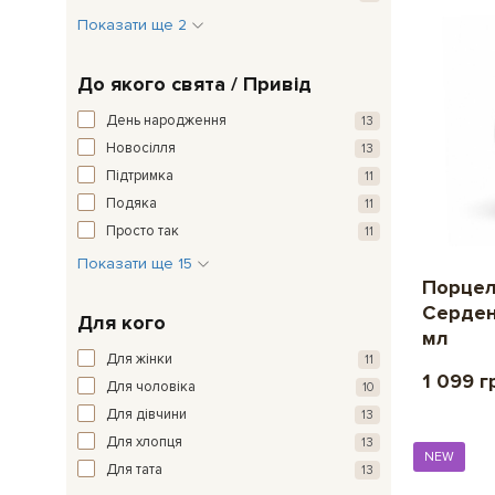
Показати ще 2
До якого свята / Привід
День народження
13
Новосілля
13
Підтримка
11
Подяка
11
Просто так
11
Показати ще 15
Порцел
Серден
Для кого
мл
Для жінки
11
1 099 г
Для чоловіка
10
Для дівчини
13
Для хлопця
13
NEW
Для тата
13