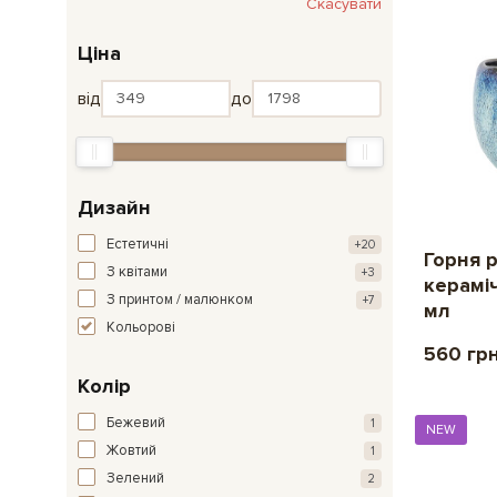
Скасувати
Ціна
від
до
Дизайн
Естетичні
+20
Горня 
З квітами
+3
керамі
З принтом / малюнком
+7
мл
Кольорові
560 гр
Колір
Бежевий
1
NEW
Жовтий
1
Зелений
2