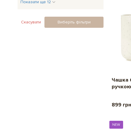
Показати ще 12
Скасувати
Виберіть фільтри
Чашка 
ручкою
899 гр
NEW