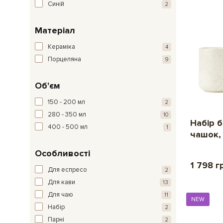
Синій
2
Матеріал
Кераміка
4
Порцеляна
9
Об'єм
150 - 200 мл
2
280 - 350 мл
10
Набір 
400 - 500 мл
1
чашок,
Особливості
1 798 г
Для еспресо
2
Для кави
13
Для чаю
11
NEW
Набір
2
Парні
2