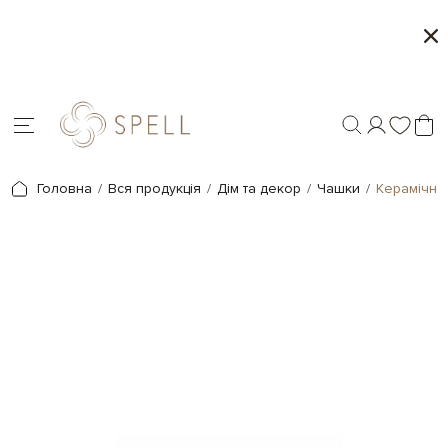
о
Сети цукерок 1+1
я.
Головна
Вся продукція
Дім та декор
Чашки
Керамічне