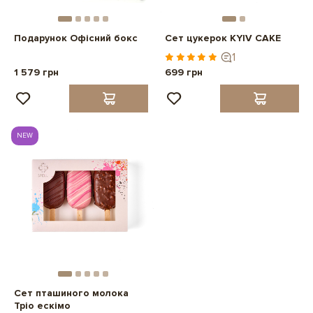
Подарунок Офісний бокс
Сет цукерок KYIV CAKE
1
1 579 грн
699 грн
NEW
Сет пташиного молока
Тріо ескімо