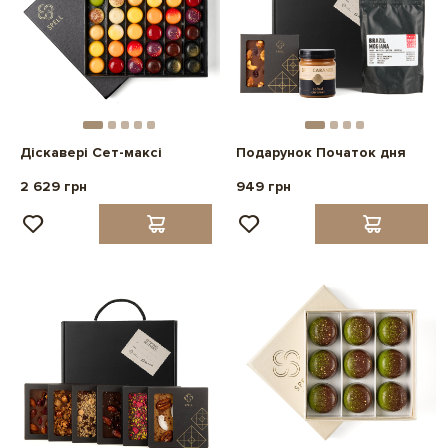
Діскавері Сет-максі
Подарунок Початок дня
2 629 грн
949 грн