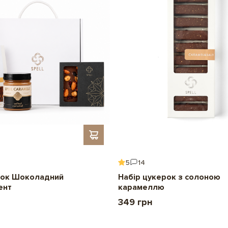
5
14
ок Шоколадний
Набір цукерок з солоною
ент
карамеллю
349 грн