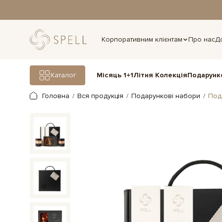
дня.
Корпоративним клієнтам
Про нас
Д
Подарунк
Каталог
Місяць 1+1
Літня Колекція
Головна
Вся продукція
Подарункові набори
Под