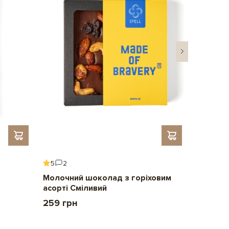
5
2
5
6
Молочний шоколад з горіховим
Подару
асорті Сміливий
2 209 
259 грн