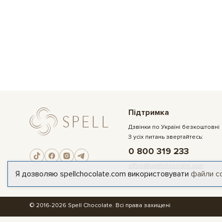
Підтримка
Дзвінки по Україні безкоштовні
З усіх питань звертайтесь:
0 800 319 233
office@spellchocolate.com
Я дозволяю spellchocolate.com використовувати
файли c
© 2016-2026 Spell Chocolate. Всі права захищені