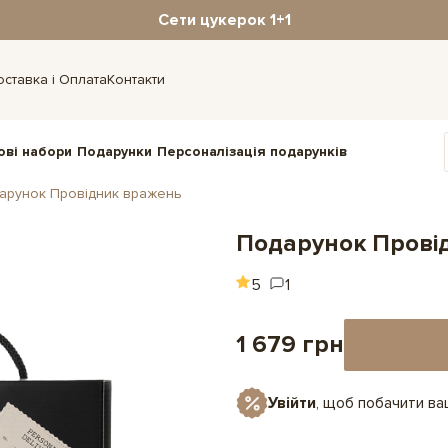
Сети цукерок 1+1
оставка і Оплата
Контакти
ові набори
Подарунки
Персоналізація подарунків
арунок Провідник вражень
Подарунок Прові
5
1
1 679 грн
Увійти
, щоб побачити в