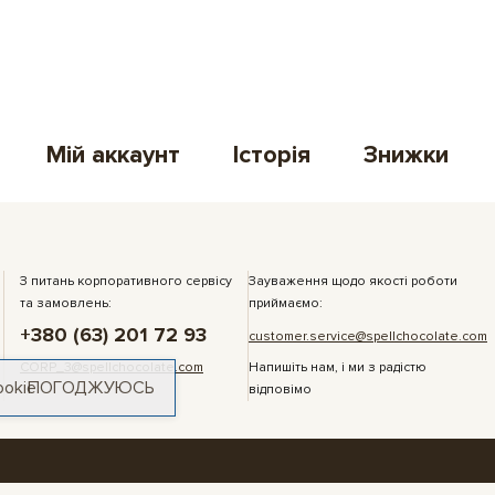
Мій аккаунт
Історія
Знижки
З питань корпоративного сервісу
Зауваження щодо якості роботи
та замовлень:
приймаємо:
+380 (63) 201 72 93
customer.service@spellchocolate.com
CORP_3@spellchocolate.com
Напишіть нам, і ми з радістю
ookie
ПОГОДЖУЮСЬ
відповімо