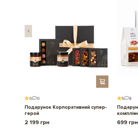
0
0
5
8
ення
Подарунок Корпоративний супер-
Подарун
герой
комплім
2 199 грн
699 грн