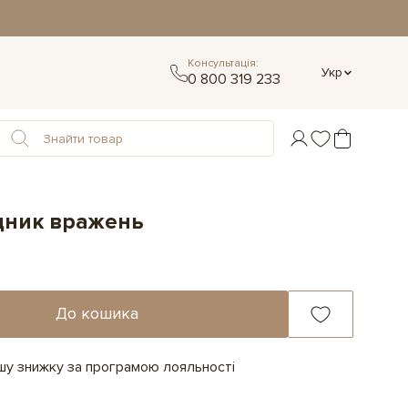
Консультація:
Укр
0 800 319 233
дник вражень
До кошика
ашу знижку за програмою лояльності