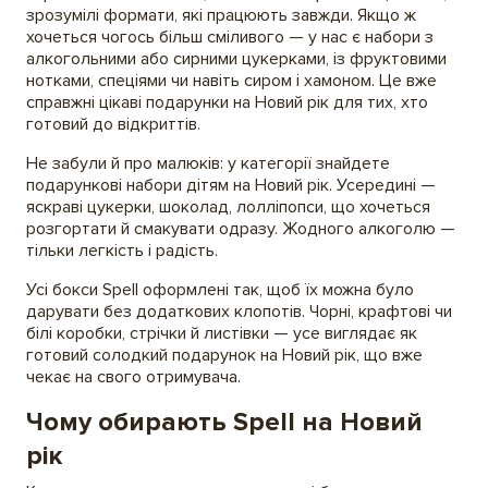
зрозумілі формати, які працюють завжди. Якщо ж
хочеться чогось більш сміливого — у нас є набори з
алкогольними або сирними цукерками, із фруктовими
нотками, спеціями чи навіть сиром і хамоном. Це вже
справжні цікаві подарунки на Новий рік для тих, хто
готовий до відкриттів.
Не забули й про малюків: у категорії знайдете
подарункові набори дітям на Новий рік. Усередині —
яскраві цукерки, шоколад, лолліпопси, що хочеться
розгортати й смакувати одразу. Жодного алкоголю —
тільки легкість і радість.
Усі бокси Spell оформлені так, щоб їх можна було
дарувати без додаткових клопотів. Чорні, крафтові чи
білі коробки, стрічки й листівки — усе виглядає як
готовий солодкий подарунок на Новий рік, що вже
чекає на свого отримувача.
Чому обирають Spell на Новий
рік