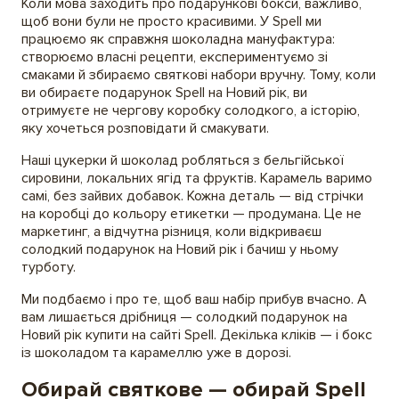
Коли мова заходить про подарункові бокси, важливо,
щоб вони були не просто красивими. У Spell ми
працюємо як справжня шоколадна мануфактура:
створюємо власні рецепти, експериментуємо зі
смаками й збираємо святкові набори вручну. Тому, коли
ви обираєте подарунок Spell на Новий рік, ви
отримуєте не чергову коробку солодкого, а історію,
яку хочеться розповідати й смакувати.
Наші цукерки й шоколад робляться з бельгійської
сировини, локальних ягід та фруктів. Карамель варимо
самі, без зайвих добавок. Кожна деталь — від стрічки
на коробці до кольору етикетки — продумана. Це не
маркетинг, а відчутна різниця, коли відкриваєш
солодкий подарунок на Новий рік і бачиш у ньому
турботу.
Ми подбаємо і про те, щоб ваш набір прибув вчасно. А
вам лишається дрібниця — солодкий подарунок на
Новий рік купити на сайті Spell. Декілька кліків — і бокс
із шоколадом та карамеллю уже в дорозі.
Обирай святкове — обирай Spell