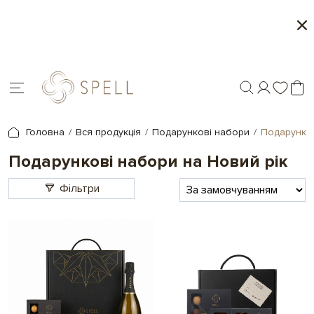
Персоналізація подарунків - друк на шоколаді
і
Головна
Вся продукція
Подарункові набори
Подарунков
Подарункові набори на Новий рік
Фільтри