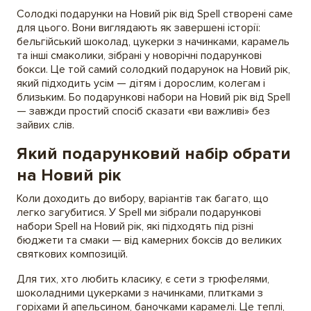
Солодкі подарунки на Новий рік від Spell створені саме
для цього. Вони виглядають як завершені історії:
бельгійський шоколад, цукерки з начинками, карамель
та інші смаколики, зібрані у новорічні подарункові
бокси. Це той самий солодкий подарунок на Новий рік,
який підходить усім — дітям і дорослим, колегам і
близьким. Бо подарункові набори на Новий рік від Spell
— завжди простий спосіб сказати «ви важливі» без
зайвих слів.
Який подарунковий набір обрати
на Новий рік
Коли доходить до вибору, варіантів так багато, що
легко загубитися. У Spell ми зібрали подарункові
набори Spell на Новий рік, які підходять під різні
бюджети та смаки — від камерних боксів до великих
святкових композицій.
Для тих, хто любить класику, є сети з трюфелями,
шоколадними цукерками з начинками, плитками з
горіхами й апельсином, баночками карамелі. Це теплі,