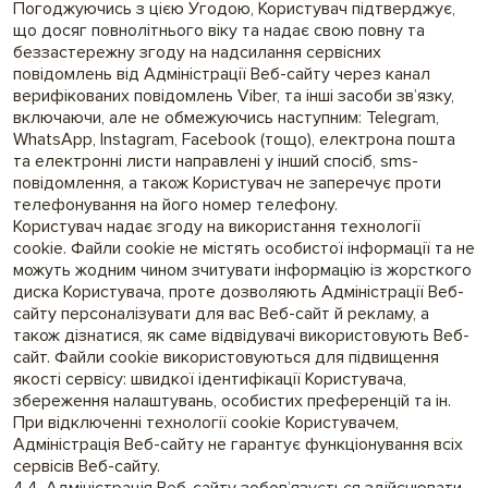
Погоджуючись з цією Угодою, Користувач підтверджує,
що досяг повнолітнього віку та надає свою повну та
беззастережну згоду на надсилання сервісних
повідомлень від Адміністрації Веб-сайту через канал
верифікованих повідомлень Viber, та інші засоби зв’язку,
включаючи, але не обмежуючись наступним: Telegram,
WhatsApp, Instagram, Facebook (тощо), електрона пошта
та електронні листи направлені у інший спосіб, sms-
повідомлення, а також Користувач не заперечує проти
телефонування на його номер телефону.
Користувач надає згоду на використання технології
cookie. Файли cookie не містять особистої інформації та не
можуть жодним чином зчитувати інформацію із жорсткого
диска Користувача, проте дозволяють Адміністрації Веб-
сайту персоналізувати для вас Веб-сайт й рекламу, а
також дізнатися, як саме відвідувачі використовують Веб-
сайт. Файли cookie використовуються для підвищення
якості сервісу: швидкої ідентифікації Користувача,
збереження налаштувань, особистих преференцій та ін.
При відключенні технології cookie Користувачем,
Адміністрація Веб-сайту не гарантує функціонування всіх
сервісів Веб-сайту.