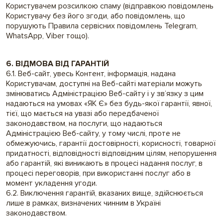
Користувачем розсилкою спаму (відправкою повідомлень
Користувачу без його згоди, або повідомлень, що
порушують Правила сервісних повідомлень Telegram,
WhatsApp, Viber тощо).
6. ВІДМОВА ВІД ГАРАНТІЙ
6.1. Веб-сайт, увесь Контент, інформація, надана
Користувачам, доступні на Веб-сайті матеріали можуть
змінюватись Адміністрацією Веб-сайту і у зв’язку з цим
надаються на умовах «ЯК Є» без будь-якої гарантії, явної,
тієї, що мається на увазі або передбаченої
законодавством, на послуги, що надаються
Адміністрацією Веб-сайту, у тому числі, проте не
обмежуючись, гарантії достовірності, корисності, товарної
придатності, відповідності відповідним цілям, непорушення
або гарантій, які виникають в процесі надання послуг, в
процесі переговорів, при використанні послуг або в
момент укладення угоди.
6.2. Виключення гарантій, вказаних вище, здійснюється
лише в рамках, визначених чинним в Україні
законодавством.