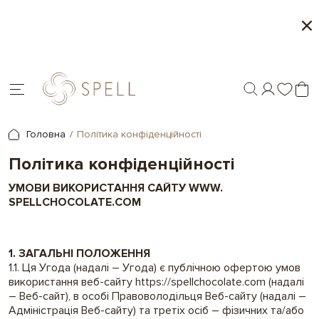
Персоналізація подарунків - друк на шоколаді
У
ін
Головна
Політика конфіденційності
Політика конфіденційності
УМОВИ ВИКОРИСТАННЯ САЙТУ WWW.
SPELLCHOCOLATE.COM
1. ЗАГАЛЬНІ ПОЛОЖЕННЯ
1.1. Ця Угода (надалі – Угода) є публічною офертою умов
використання веб-сайту https://spellchocolate.com (надалі
– Веб-сайт), в особі Правоволодільця Веб-сайту (надалі –
Адміністрація Веб-сайту) та третіх осіб – фізичних та/або