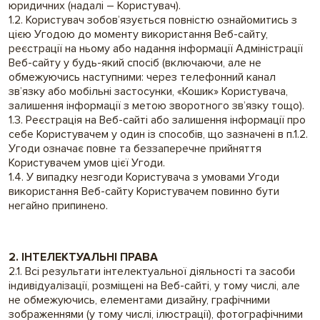
юридичних (надалі – Користувач).
1.2. Користувач зобов’язується повністю ознайомитись з
цією Угодою до моменту використання Веб-сайту,
реєстрації на ньому або надання інформації Адміністрації
Веб-сайту у будь-який спосіб (включаючи, але не
обмежуючись наступними: через телефонний канал
зв’язку або мобільні застосунки, «Кошик» Користувача,
залишення інформації з метою зворотного зв’язку тощо).
1.3. Реєстрація на Веб-сайті або залишення інформації про
себе Користувачем у один із способів, що зазначені в п.1.2.
Угоди означає повне та беззаперечне прийняття
Користувачем умов цієї Угоди.
1.4. У випадку незгоди Користувача з умовами Угоди
використання Веб-сайту Користувачем повинно бути
негайно припинено.
2. ІНТЕЛЕКТУАЛЬНІ ПРАВА
2.1. Всі результати інтелектуальної діяльності та засоби
індивідуалізації, розміщені на Веб-сайті, у тому числі, але
не обмежуючись, елементами дизайну, графічними
зображеннями (у тому числі, ілюстрації), фотографічними