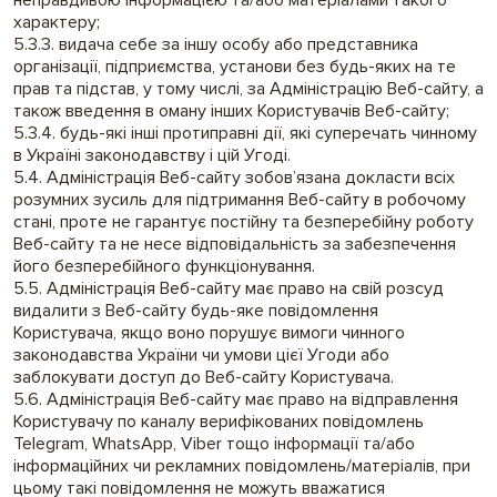
неправдивою інформацією та/або матеріалами такого
характеру;
5.3.3. видача себе за іншу особу або представника
організації, підприємства, установи без будь-яких на те
прав та підстав, у тому числі, за Адміністрацію Веб-сайту, а
також введення в оману інших Користувачів Веб-сайту;
5.3.4. будь-які інші протиправні дії, які суперечать чинному
в Україні законодавству і цій Угоді.
5.4. Адміністрація Веб-сайту зобов’язана докласти всіх
розумних зусиль для підтримання Веб-сайту в робочому
стані, проте не гарантує постійну та безперебійну роботу
Веб-сайту та не несе відповідальність за забезпечення
його безперебійного функціонування.
5.5. Адміністрація Веб-сайту має право на свій розсуд
видалити з Веб-сайту будь-яке повідомлення
Користувача, якщо воно порушує вимоги чинного
законодавства України чи умови цієї Угоди або
заблокувати доступ до Веб-сайту Користувача.
5.6. Адміністрація Веб-сайту має право на відправлення
Користувачу по каналу верифікованих повідомлень
Telegram, WhatsApp, Viber тощо інформації та/або
інформаційних чи рекламних повідомлень/матеріалів, при
цьому такі повідомлення не можуть вважатися