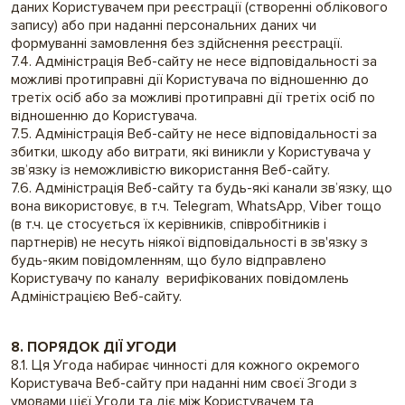
даних Користувачем при реєстрації (створенні облікового
запису) або при наданні персональних даних чи
формуванні замовлення без здійснення реєстрації.
7.4. Адміністрація Веб-сайту не несе відповідальності за
можливі протиправні дії Користувача по відношенню до
третіх осіб або за можливі протиправні дії третіх осіб по
відношенню до Користувача.
7.5. Адміністрація Веб-сайту не несе відповідальності за
збитки, шкоду або витрати, які виникли у Користувача у
зв’язку із неможливістю використання Веб-сайту.
7.6. Адміністрація Веб-сайту та будь-які канали зв’язку, що
вона використовує, в т.ч. Telegram, WhatsApp, Viber тощо
(в т.ч. це стосується їх керівників, співробітників і
партнерів) не несуть ніякої відповідальності в зв'язку з
будь-яким повідомленням, що було відправлено
Користувачу по каналу верифікованих повідомлень
Адміністрацією Веб-сайту.
8. ПОРЯДОК ДІЇ УГОДИ
8.1. Ця Угода набирає чинності для кожного окремого
Користувача Веб-сайту при наданні ним своєї Згоди з
умовами цієї Угоди та діє між Користувачем та