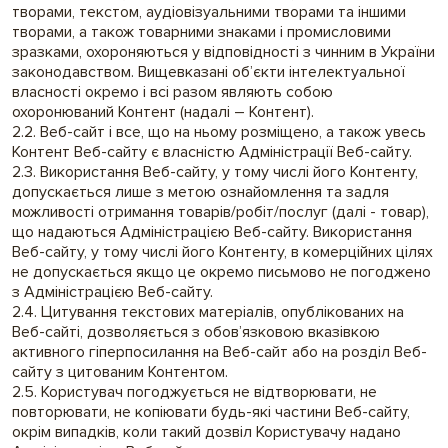
творами, текстом, аудіовізуальними творами та іншими
творами, а також товарними знаками і промисловими
зразками, охороняються у відповідності з чинним в України
законодавством. Вищевказані об’єкти інтелектуальної
власності окремо і всі разом являють собою
охоронюваний Контент (надалі – Контент).
2.2. Веб-сайт і все, що на ньому розміщено, а також увесь
Контент Веб-сайту є власністю Адміністрації Веб-сайту.
2.3. Використання Веб-сайту, у тому числі його Контенту,
допускається лише з метою ознайомлення та задля
можливості отримання товарів/робіт/послуг (далі - товар),
що надаються Адміністрацією Веб-сайту. Використання
Веб-сайту, у тому числі його Контенту, в комерційних цілях
не допускається якщо це окремо письмово не погоджено
з Адміністрацією Веб-сайту.
2.4. Цитування текстових матеріалів, опублікованих на
Веб-сайті, дозволяється з обов’язковою вказівкою
активного гіперпосилання на Веб-сайт або на розділ Веб-
сайту з цитованим Контентом.
2.5. Користувач погоджується не відтворювати, не
повторювати, не копіювати будь-які частини Веб-сайту,
окрім випадків, коли такий дозвіл Користувачу надано