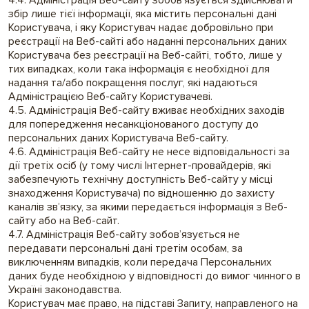
4.4. Адміністрація Веб-сайту зобов’язується здійснювати
збір лише тієї інформації, яка містить персональні дані
Користувача, і яку Користувач надає добровільно при
реєстрації на Веб-сайті або наданні персональних даних
Користувача без реєстрації на Веб-сайті, тобто, лише у
тих випадках, коли така інформація є необхідної для
надання та/або покращення послуг, які надаються
Адміністрацією Веб-сайту Користувачеві.
4.5. Адміністрація Веб-сайту вживає необхідних заходів
для попередження несанкціонованого доступу до
персональних даних Користувача Веб-сайту.
4.6. Адміністрація Веб-сайту не несе відповідальності за
дії третіх осіб (у тому числі Інтернет-провайдерів, які
забезпечують технічну доступність Веб-сайту у місці
знаходження Користувача) по відношенню до захисту
каналів зв’язку, за якими передається інформація з Веб-
сайту або на Веб-сайт.
4.7. Адміністрація Веб-сайту зобов’язується не
передавати персональні дані третім особам, за
виключенням випадків, коли передача Персональних
даних буде необхідною у відповідності до вимог чинного в
Україні законодавства.
Користувач має право, на підставі Запиту, направленого на