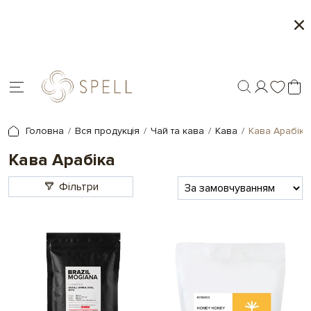
о
Сети цукерок 1+1
я.
Головна
Вся продукція
Чай та кава
Кава
Кава Арабіка
Кава Арабіка
Фільтри