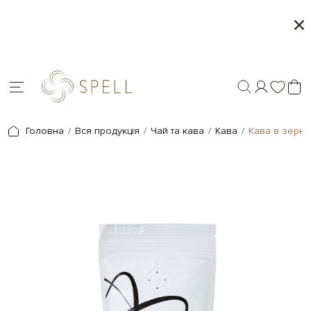
о
Сети цукерок 1+1
я.
Головна
Вся продукція
Чай та кава
Кава
Кава в зернах