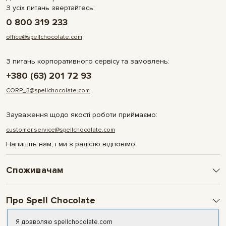
З усіх питань звертайтесь:
0 800 319 233
office@spellchocolate.com
З питань корпоративного сервісу та замовлень:
+380 (63) 201 72 93
CORP_3@spellchocolate.com
Зауваження щодо якості роботи приймаємо:
customer.service@spellchocolate.com
Напишіть нам, і ми з радістю відповімо
Споживачам
Оплата та доставка
Про Spell Chocolate
Умови і гарантії
Політика конфіденційності
Про компанію
Я дозволяю spellchocolate.com
Публічна оферта