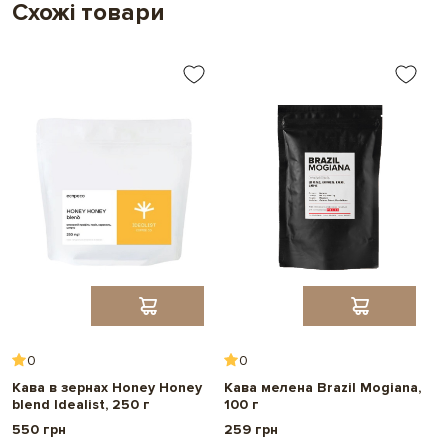
Схожі товари
0
0
Кава в зернах Honey Honey
Кава мелена Brazil Mogiana,
К
blend Idealist, 250 г
100 г
S
550 грн
259 грн
1