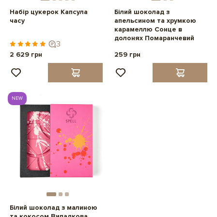
Набір цукерок Капсула
Білий шоколад з
часу
апельсином та хрумкою
карамеллю Сонце в
долонях Помаранчевий
3
2 629 грн
259 грн
NEW
Білий шоколад з малиною
та кокосом Випадкова