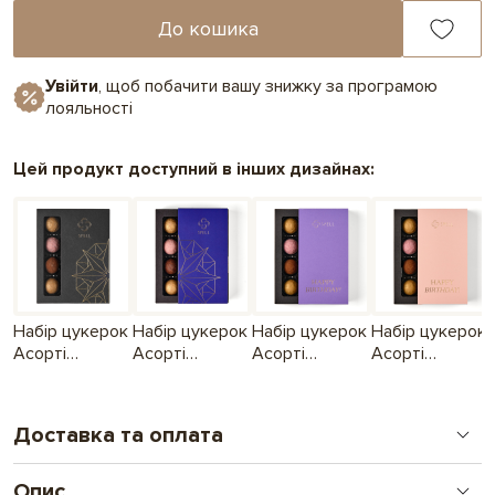
До кошика
Увійти
, щоб побачити вашу знижку за програмою
лояльності
Цей продукт доступний в інших дизайнах:
Набір цукерок
Набір цукерок
Набір цукерок
Набір цукерок
Асорті
Асорті
Асорті
Асорті
трюфелів
трюфелів
трюфелів до
трюфелів до
Дня
Дня
народження
народження
Доставка та оплата
лавандовий
рожевий
Опис
Замовлення оплачені до 16.00 відправляємо день в день, після