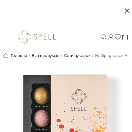
Сети цукерок 1+1
Персоналізація под
Головна
Вся продукція
Сети цукерок
Набір цукерок Асо