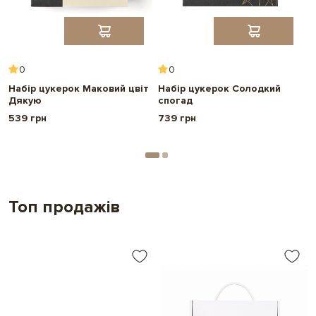
Розмір упакування:
16,5*13*2,7 с
Термін придатності:
3 місяці
0
0
Набір цукерок Маковий цвіт
Набір цукерок Солодкий
Н
Дякую
спогад
в
539 грн
739 грн
7
Топ продажів