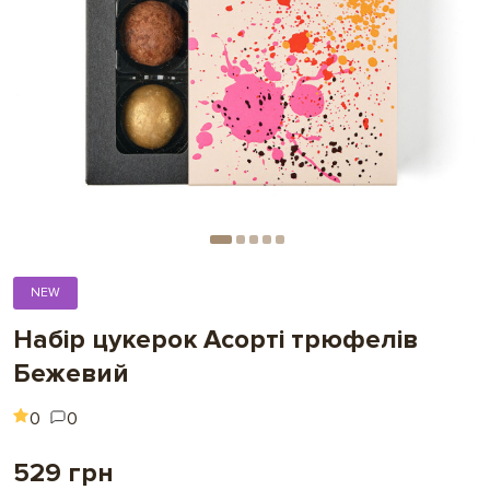
NEW
Набір цукерок Асорті трюфелів
Бежевий
0
0
529 грн