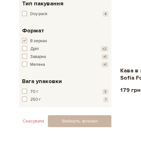
Тип пакування
Doy-pack
4
Формат
В зернах
Дріп
+2
Заварна
+1
Мелена
+1
Кава в
Sofía F
Вага упаковки
179 грн
70 г
3
250 г
1
Скасувати
Виберіть фільтри