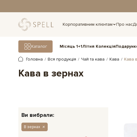
дня.
Корпоративним клієнтам
Про нас
Д
Подарунк
Каталог
Місяць 1+1
Літня Колекція
Головна
Вся продукція
Чай та кава
Кава
Кава 
Кава в зернах
Ви вибрали:
В зернах