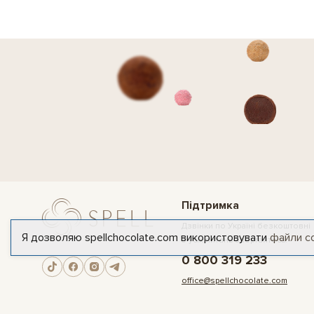
Підтримка
Дзвінки по Україні безкоштовні
Я дозволяю spellchocolate.com використовувати
файли c
З усіх питань звертайтесь:
0 800 319 233
office@spellchocolate.com