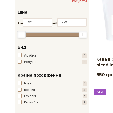
Скасувати
Ціна
від
до
Вид
Арабіка
4
Кава в
Робуста
2
blend Id
550 гр
Країна походження
Індія
1
Бразилія
3
NEW
Ефіопія
1
Колумбія
2