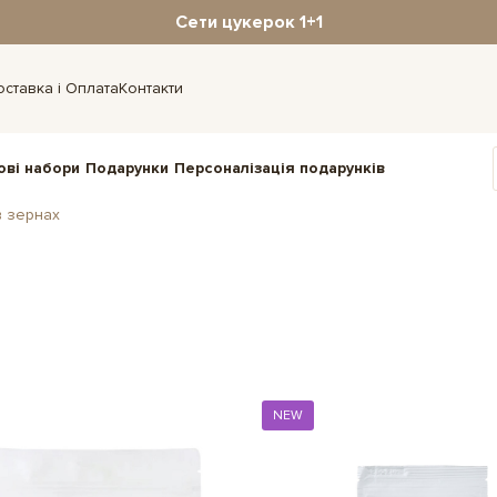
Сети цукерок 1+1
оставка і Оплата
Контакти
ові набори
Подарунки
Персоналізація подарунків
в зернах
NEW