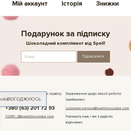
Мій аккаунт
Історія
Знижки
Подарунок за підписку
Шоколадний комплімент від Spell!
Підписатися
З питань корпоративного сервісу
Зауваження щодо якості роботи
ookie
ПОГОДЖУЮСЬ
та замовлень:
приймаємо:
+380 (63) 201 72 93
customer.service@spellchocolate.com
CORP_3@spellchocolate.com
Напишіть нам, і ми з радістю
відповімо