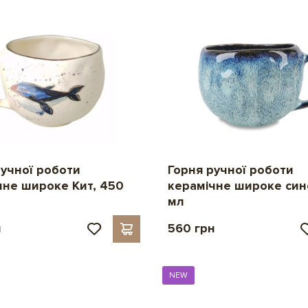
ручної роботи
Горня ручної роботи
чне широке Кит, 450
керамічне широке син
мл
н
560 грн
NEW