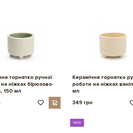
чне горнятко ручної
Керамічне горнятко ру
 на ніжках бірюзово-
роботи на ніжках ваніл
, 150 мл
мл
н
349 грн
NEW