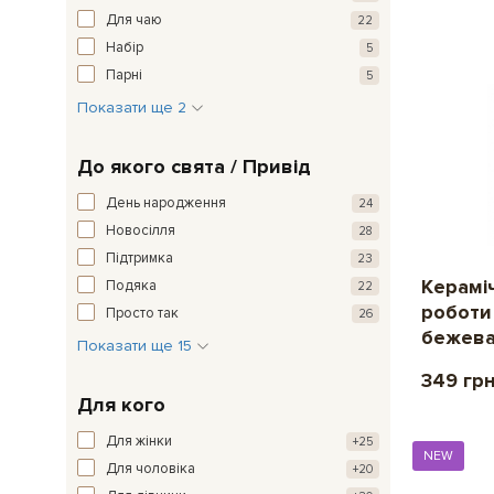
Для чаю
22
Набір
5
Парні
5
Показати ще 2
До якого свята / Привід
День народження
24
Новосілля
28
Підтримка
23
Керамі
Подяка
22
роботи
Просто так
26
бежева
Показати ще 15
349 гр
Для кого
Для жінки
+25
NEW
Для чоловіка
+20