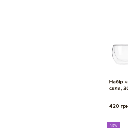
Набір 
скла, 3
420 гр
NEW