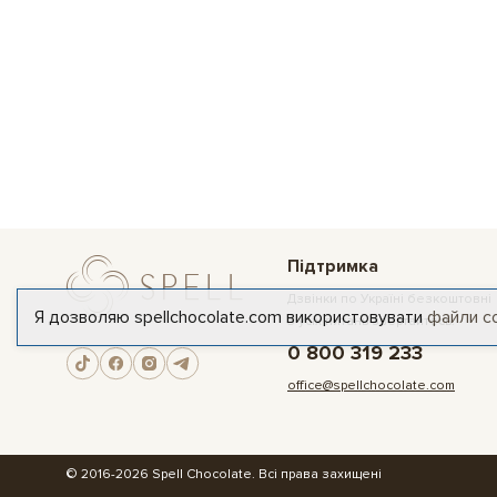
Підтримка
Дзвінки по Україні безкоштовні
Я дозволяю spellchocolate.com використовувати
файли c
З усіх питань звертайтесь:
0 800 319 233
office@spellchocolate.com
© 2016-2026 Spell Chocolate. Всі права захищені