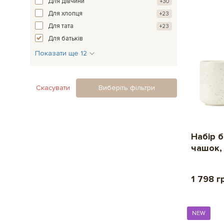
Для дівчини
+30
Для хлопця
+23
Для тата
+23
Для батьків
Показати ще 12
Скасувати
Виберіть фільтри
Набір 
чашок,
1 798 г
NEW