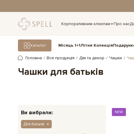
дня.
Корпоративним клієнтам
Про нас
Д
Подарунк
Каталог
Місяць 1+1
Літня Колекція
Головна
Вся продукція
Дім та декор
Чашки
Чаш
Чашки для батьків
Ви вибрали:
NEW
Для батьків