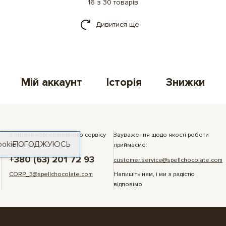
16 з 30 товарів
Дивитися ще
Мій аккаунт
Історія
Знижки
З питань корпоративного сервісу
Зауваження щодо якості роботи
ookie
ПОГОДЖУЮСЬ
та замовлень:
приймаємо:
+380 (63) 201 72 93
customer.service@spellchocolate.com
CORP_3@spellchocolate.com
Напишіть нам, і ми з радістю
відповімо