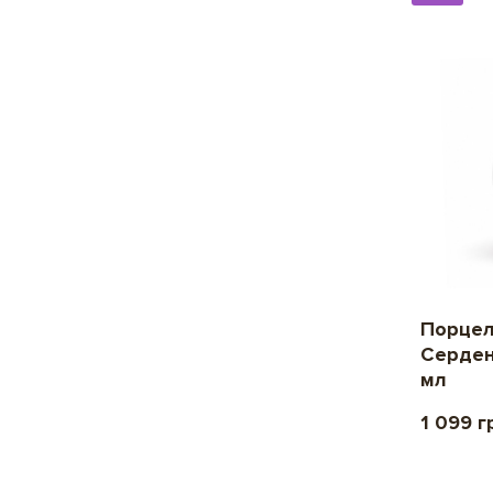
Порцел
Серден
мл
1 099 г