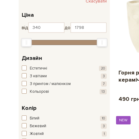
Скасувати
Ціна
від
до
Дизайн
Естетичні
20
Горня 
З квітами
3
керамі
З принтом / малюнком
7
Кольорові
13
490 гр
Колір
Білий
10
NEW
Бежевий
3
Жовтий
1