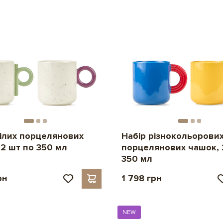
білих порцелянових
Набір різнокольорови
 2 шт по 350 мл
порцелянових чашок, 
350 мл
рн
1 798 грн
NEW