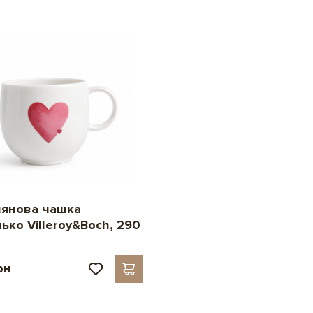
янова чашка
ько Villeroy&Boch, 290
рн