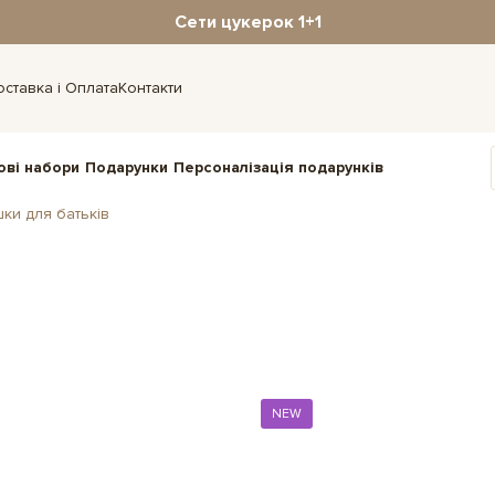
Сети цукерок 1+1
оставка і Оплата
Контакти
ові набори
Подарунки
Персоналізація подарунків
ки для батьків
NEW