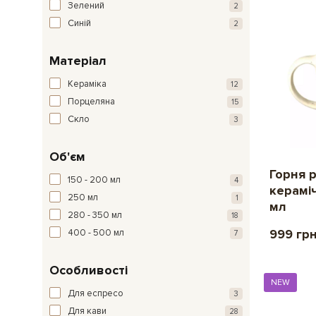
Зелений
2
Синій
2
Матеріал
Кераміка
12
Порцеляна
15
Скло
3
Об'єм
Горня 
150 - 200 мл
4
керамі
250 мл
1
мл
280 - 350 мл
18
999 гр
400 - 500 мл
7
Особливості
NEW
Для еспресо
3
Для кави
28