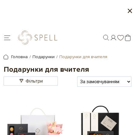
Персоналізація подарунків - друк на шоколаді
У
і
Головна
Подарунки
Подарунки для вчителя
Подарунки для вчителя
Фільтри