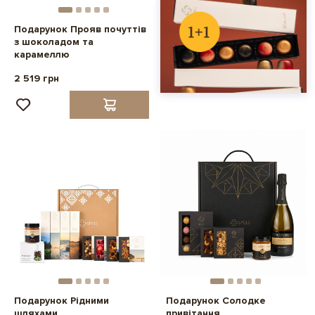
Подарунок Прояв почуттів
з шоколадом та
карамеллю
2 519 грн
Подарунок Рідними
Подарунок Солодке
шляхами
привітання