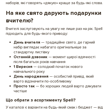
наборів, які говорять «дякую» краще за будь-які слова.
На яке свято дарують подарунки
вчителю?
Вчителі заслуговують на увагу не лише раз на рік. Spell
підходить для будь-якого приводу:
День вчителя
— традиційне свято, де гарний
набір виглядає набагато оригінальніше за
стандартну листівку
Останній дзвоник
— момент щирої вдячності
після багатьох років навчання
1 Вересня
— солодкий початок нового
навчального року
День народження
— особистий привід, який
варто відзначити по-особливому
Просто так
— бо хороших людей варто дякувати
частіше
Що обрати з асортименту Spell?
У каталозі є варіанти на будь-який смак і бюджет — від