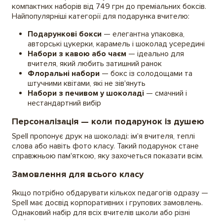
компактних наборів від 749 грн до преміальних боксів.
Найпопулярніші категорії для подарунка вчителю:
Подарункові бокси
— елегантна упаковка,
авторські цукерки, карамель і шоколад усередині
Набори з кавою або чаєм
— ідеально для
вчителя, який любить затишний ранок
Флоральні набори
— бокс із солодощами та
штучними квітами, які не зів'януть
Набори з печивом у шоколаді
— смачний і
нестандартний вибір
Персоналізація — коли подарунок із душею
Spell пропонує друк на шоколаді: ім'я вчителя, теплі
слова або навіть фото класу. Такий подарунок стане
справжньою пам'яткою, яку захочеться показати всім.
Замовлення для всього класу
Якщо потрібно обдарувати кількох педагогів одразу —
Spell має досвід корпоративних і групових замовлень.
Однаковий набір для всіх вчителів школи або різні