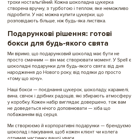
трохи ностальгійний. Кожна шоколадна цукерка
створена вручну, з турботою і теплом, яке неможливо
підробити. У нас можна купити цукерки, що
розповідають більше, ніж будь-яка листівка.
Подарункові рішення: готові
бокси для будь-якого свята
Ми віримо, що подарунковий шоколад має бути не
просто смачним — він має створювати момент. У Spell є
шоколадні подарунки для будь-якого свята: від дня
народження до Нового року, від подяки до просто
«тому що хочу».
Наші бокси — поєднання цукерок, шоколаду, карамелі,
вина, свічок і дрібних радощів, які збирають атмосферу
у коробку. Кожен набір виглядає довершено, тож вам
не доведеться нічого доповнювати — хіба що
побажанням від серця.
Ми створюємо й корпоративні подарунки — брендуємо
шоколад і пакування, щоб кожен клієнт чи колега
отримав частинку вашої уваги.