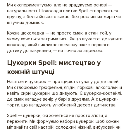
Ми експериментуємо, але не зраджуємо основі —
натуральності. Шоколадні плитки Spell створюються
вручну, з бельгійського какао, без рослинних жирів чи
штучних домішок.
Кожна шоколадка — не просто смак, а стан: той, у
якому хочеться затриматись. Якщо шукаєте, де купити
шоколад, який викликає посмішку вже з першого
дотику до пакування, — ви точно за адресою.
Цукерки Spell: мистецтво у
кожній штучці
Наші сети цукерок — про щирість і увагу до деталей.
Ми створюємо трюфельні, ягідні, горіхові, алкогольні й
навіть сирні цукерки, що дивують. Є цукерки-коктейлі,
де смак нагадує вечір у барі з друзями. А є цукерки-
торти, що нагадують улюблений десерт дитинства.
Spell — цукерки, які хочеться не просто з’їсти, а
пережити. Ми формуємо набори цукерок, щоб кожен
міг знайти свій настрій: солодкий, ніжний, вибуховий чи