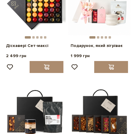
Діскавері Сет-максі
Подарунок, який зігріває
2 499 грн
1 999 грн