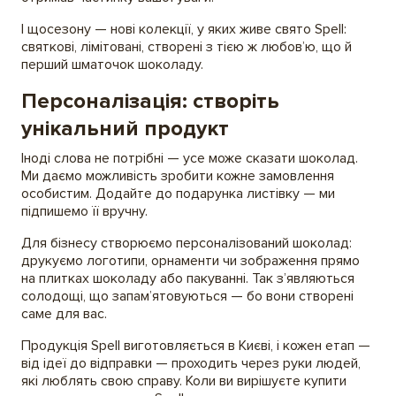
І щосезону — нові колекції, у яких живе свято Spell:
святкові, лімітовані, створені з тією ж любов’ю, що й
перший шматочок шоколаду.
Персоналізація: створіть
унікальний продукт
Іноді слова не потрібні — усе може сказати шоколад.
Ми даємо можливість зробити кожне замовлення
особистим. Додайте до подарунка листівку — ми
підпишемо її вручну.
Для бізнесу створюємо персоналізований шоколад:
друкуємо логотипи, орнаменти чи зображення прямо
на плитках шоколаду або пакуванні. Так з’являються
солодощі, що запам’ятовуються — бо вони створені
саме для вас.
Продукція Spell виготовляється в Києві, і кожен етап —
від ідеї до відправки — проходить через руки людей,
які люблять свою справу. Коли ви вирішуєте купити