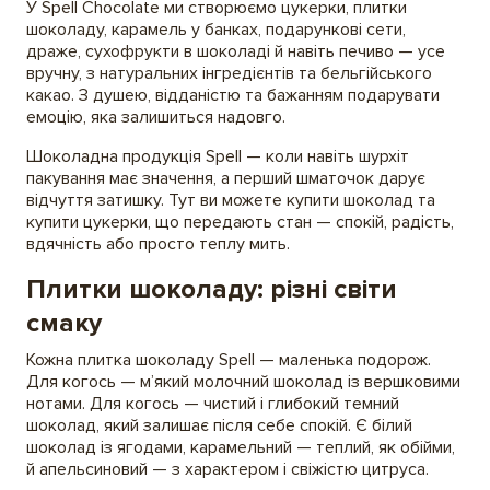
У Spell Chocolate ми створюємо цукерки, плитки
шоколаду, карамель у банках, подарункові сети,
драже, сухофрукти в шоколаді й навіть печиво — усе
вручну, з натуральних інгредієнтів та бельгійського
какао. З душею, відданістю та бажанням подарувати
емоцію, яка залишиться надовго.
Шоколадна продукція Spell — коли навіть шурхіт
пакування має значення, а перший шматочок дарує
відчуття затишку. Тут ви можете купити шоколад та
купити цукерки, що передають стан — спокій, радість,
вдячність або просто теплу мить.
Плитки шоколаду: різні світи
смаку
Кожна плитка шоколаду Spell — маленька подорож.
Для когось — м’який молочний шоколад із вершковими
нотами. Для когось — чистий і глибокий темний
шоколад, який залишає після себе спокій. Є білий
шоколад із ягодами, карамельний — теплий, як обійми,
й апельсиновий — з характером і свіжістю цитруса.