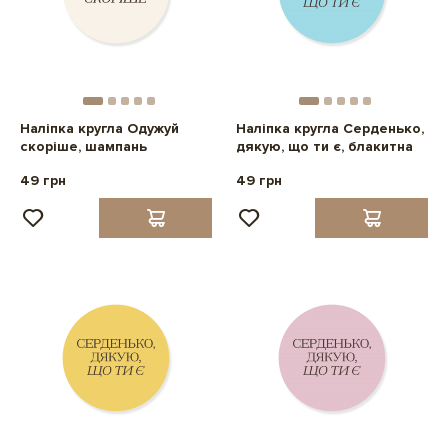
Наліпка кругла Одужуй
Наліпка кругла Серденько,
скоріше, шампань
дякую, що ти є, блакитна
49 грн
49 грн