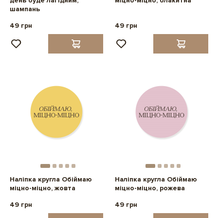
день буде лагідним,
міцно-міцно, блакитна
шампань
49 грн
49 грн
Наліпка кругла Обіймаю
Наліпка кругла Обіймаю
міцно-міцно, жовта
міцно-міцно, рожева
49 грн
49 грн