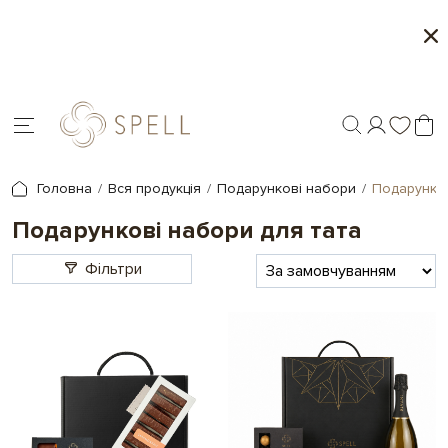
Місяць морозива і карамелі в Spell - 1+1 на обрані
товари
Головна
Вся продукція
Подарункові набори
Подарунков
Подарункові набори для тата
Фільтри