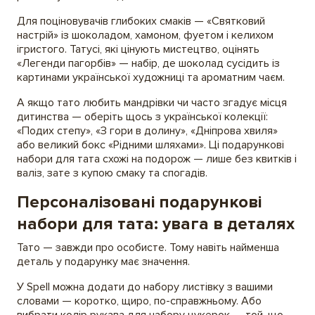
Для поціновувачів глибоких смаків — «Святковий
настрій» із шоколадом, хамоном, фуетом і келихом
ігристого. Татусі, які цінують мистецтво, оцінять
«Легенди пагорбів» — набір, де шоколад сусідить із
картинами української художниці та ароматним чаєм.
А якщо тато любить мандрівки чи часто згадує місця
дитинства — оберіть щось з української колекції:
«Подих степу», «З гори в долину», «Дніпрова хвиля»
або великий бокс «Рідними шляхами». Ці подарункові
набори для тата схожі на подорож — лише без квитків і
валіз, зате з купою смаку та спогадів.
Персоналізовані подарункові
набори для тата: увага в деталях
Тато — завжди про особисте. Тому навіть найменша
деталь у подарунку має значення.
У Spell можна додати до набору листівку з вашими
словами — коротко, щиро, по-справжньому. Або