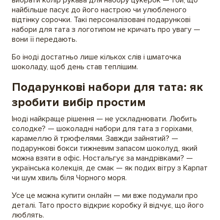
вибрати колір рукава для набору цукерок — той, що
найбільше пасує до його настрою чи улюбленого
відтінку сорочки. Такі персоналізовані подарункові
набори для тата з логотипом не кричать про увагу —
вони її передають.
Бо іноді достатньо лише кількох слів і шматочка
шоколаду, щоб день став теплішим.
Подарункові набори для тата: як
зробити вибір простим
Іноді найкраще рішення — не ускладнювати. Любить
солодке? — шоколадні набори для тата з горіхами,
карамеллю й трюфелями. Завжди зайнятий? —
подарункові бокси тижневим запасом шоколуд, який
можна взяти в офіс. Ностальгує за мандрівками? —
українська колекція, де смак — як подих вітру з Карпат
чи шум хвиль біля Чорного моря.
Усе це можна купити онлайн — ми вже подумали про
деталі. Тато просто відкриє коробку й відчує, що його
люблять.