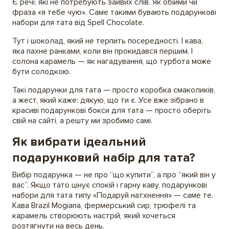
Є речі, які не потребують зайвих слів. Як обійми чи
фраза «я тебе чую». Саме такими бувають подарункові
набори для тата від Spell Chocolate.
Тут і шоколад, який не терпить посередності. І кава,
яка пахне ранками, коли він прокидався першим. І
солона карамель — як нагадування, що турбота може
бути солодкою.
Такі подарунки для тата — просто коробка смаколиків,
а жест, який каже: дякую, що ти є. Усе вже зібрано в
красиві подарункові бокси для тата — просто оберіть
свій на сайті, а решту ми зробимо самі.
Як вибрати ідеальний
подарунковий набір для тата?
Вибір подарунка — не про “що купити”, а про “який він у
вас”. Якщо тато цінує спокій і гарну каву, подарункові
набори для тата типу «Подаруй натхнення» — саме те.
Кава Brazil Mogiana, фермерський сир, трюфелі та
карамель створюють настрій, який хочеться
розтягнути на весь день.