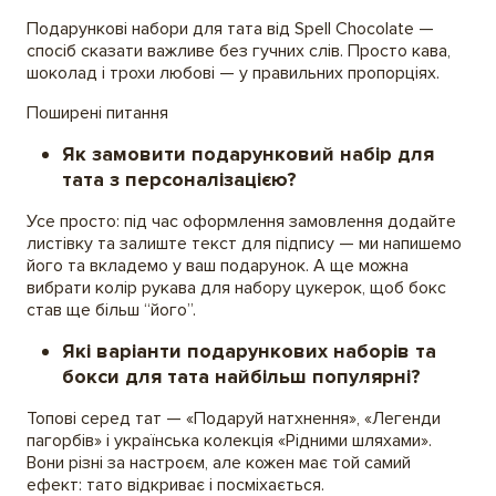
Подарункові набори для тата від Spell Chocolate —
спосіб сказати важливе без гучних слів. Просто кава,
шоколад і трохи любові — у правильних пропорціях.
Поширені питання
Як замовити подарунковий набір для
тата з персоналізацією?
Усе просто: під час оформлення замовлення додайте
листівку та залиште текст для підпису — ми напишемо
його та вкладемо у ваш подарунок. А ще можна
вибрати колір рукава для набору цукерок, щоб бокс
став ще більш “його”.
Які варіанти подарункових наборів та
бокси для тата найбільш популярні?
Топові серед тат — «Подаруй натхнення», «Легенди
пагорбів» і українська колекція «Рідними шляхами».
Вони різні за настроєм, але кожен має той самий
ефект: тато відкриває і посміхається.