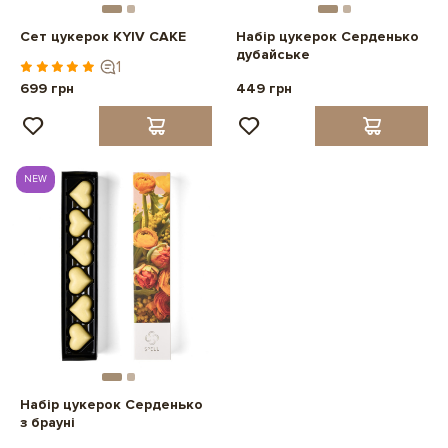
Сет цукерок KYIV CAKE
Набір цукерок Серденько
дубайське
1
699 грн
449 грн
NEW
Набір цукерок Серденько
з брауні