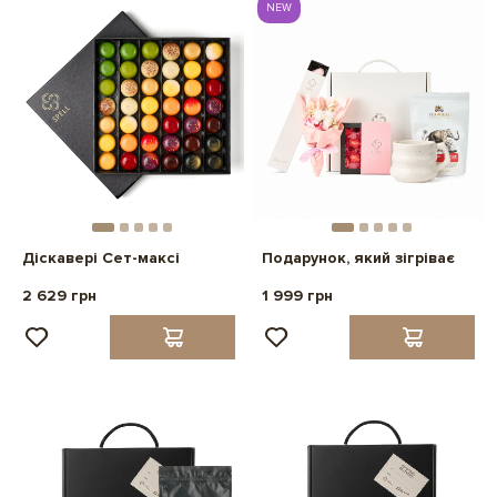
NEW
Діскавері Сет-максі
Подарунок, який зігріває
2 629 грн
1 999 грн