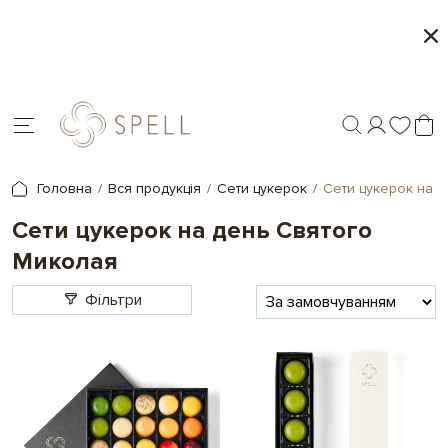
Сети цукерок 1+1
П
.
Головна
Вся продукція
Сети цукерок
Сети цукерок на 
Сети цукерок на день Святого
Миколая
Фільтри