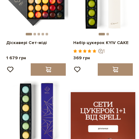
Діскавері Сет-міді
Набір цукерок KYIV CAKE
1
1 679 грн
369 грн