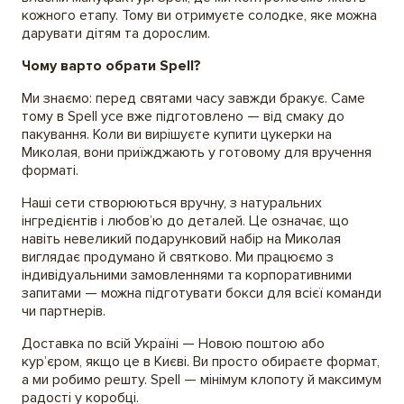
кожного етапу. Тому ви отримуєте солодке, яке можна
дарувати дітям та дорослим.
Чому варто обрати Spell?
Ми знаємо: перед святами часу завжди бракує. Саме
тому в Spell усе вже підготовлено — від смаку до
пакування. Коли ви вирішуєте купити цукерки на
Миколая, вони приїжджають у готовому для вручення
форматі.
Наші сети створюються вручну, з натуральних
інгредієнтів і любов’ю до деталей. Це означає, що
навіть невеликий подарунковий набір на Миколая
виглядає продумано й святково. Ми працюємо з
індивідуальними замовленнями та корпоративними
запитами — можна підготувати бокси для всієї команди
чи партнерів.
Доставка по всій Україні — Новою поштою або
курʼєром, якщо це в Києві. Ви просто обираєте формат,
а ми робимо решту. Spell — мінімум клопоту й максимум
радості у коробці.