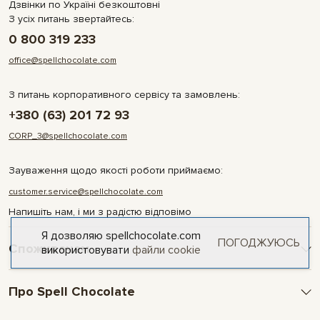
Дзвінки по Україні безкоштовні
З усіх питань звертайтесь:
0 800 319 233
office@spellchocolate.com
З питань корпоративного сервісу та замовлень:
+380 (63) 201 72 93
CORP_3@spellchocolate.com
Зауваження щодо якості роботи приймаємо:
customer.service@spellchocolate.com
Напишіть нам, і ми з радістю відповімо
Я дозволяю spellchocolate.com
ПОГОДЖУЮСЬ
Споживачам
використовувати
файли cookie
Оплата та доставка
Про Spell Chocolate
Умови і гарантії
Політика конфіденційності
Про компанію