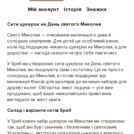
Мій аккаунт
Історія
Знижки
Сети цукерок на День святого Миколая
Свято Миколая — очікування маленького дива й
солодких сюрпризів. Для дітей це особливий ранок,
коли під подушкою чекають цукерки на Миколая, а для
дорослих — нагода сказати «я про тебе пам’ятаю».
У Spell ми створюємо сети цукерок на День святого
Миколая, які поєднують смак і естетику. Це не просто
солодощі до Миколая, а готові подарунки: від
маленьких боксів для школярів до великих наборів для
друзів і колег. Обгортка, зміст, подача — усе вже
продумано, щоб ваше «миколайське» привітання
виглядало як жест уваги.
Склад і варіанти сетів Spell
У Spell кожен набір цукерок на Миколая ми створюємо
так, щоб він був і смачним, і безпечним, і святковим.
Усередині — авторські шоколадні цукерки з власного