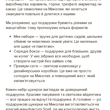
виробництва, карамель, горіхи, трюфелі, мармелад чи
какао. Це смаколики на Миколая, які хочеться
смакувати повільно й ділитися з іншими.
Ми розуміємо, що подарунки бувають різними за
масштабом, тому пропонуємо кілька форматів:
Міні-набори — зручні для дитячих садків, шкільних
обмінів чи невеликих знаків уваги. Це маленьке,
але щире «я пам’ятаю».
Середні бокси — подарунки для близьких, друзів
чи колег. У них зібрано все необхідне, щоб
створити настрій без зайвих слів.
Преміум-сети — святкові композиції у
дизайнерських коробках. Це вже не просто
солодке на Миколая, а повноцінний жест, який
запам’ятовується.
Кожен набір цукерок виглядає як довершений
подарунок. Красиве пакування та святкова айдентика
— все працює на відчуття подарунка. А головне — усі
подарункові цукерки на Миколая виготовляються на
власній мануфактурі Spell, де ми контролюємо якість