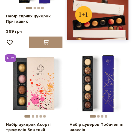
Набір сирних цукерок
Пригодник
369 грн
NEW
Набір цукерок Асорті
Набір цукерок Побачення
трюфелів Бежевий
наосліп