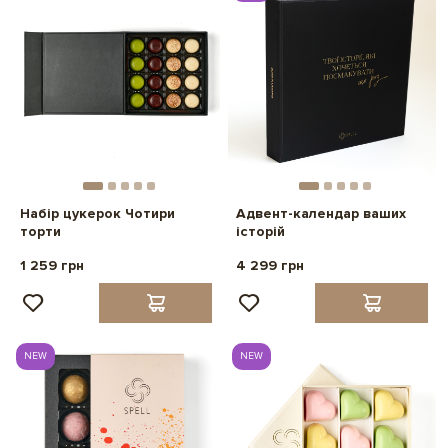
Набір цукерок Чотири
Адвент-календар ваших
торти
історій
1 259 грн
4 299 грн
NEW
NEW