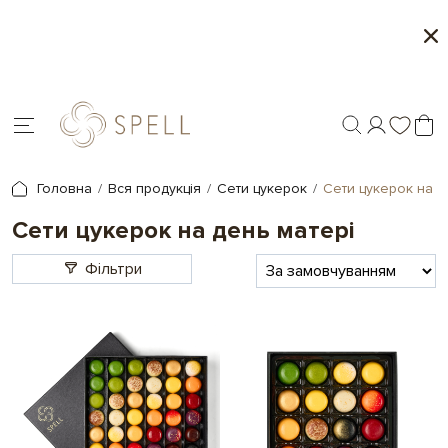
Місяць морозива і карамелі в Spell - 1+1 на обра
товари
Головна
Вся продукція
Сети цукерок
Сети цукерок на д
Сети цукерок на день матері
Фільтри