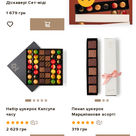
Діскавері Сет-міді
1 679 грн
Набір цукерок Капсула
Пенал цукерок
часу
Марципанове асорті
3
1
2 629 грн
319 грн