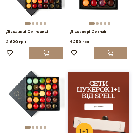
Діскавері Сет-максі
Діскавері Сет-міні
2 629 грн
1 259 грн