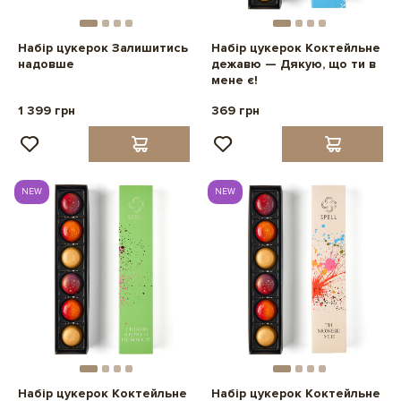
Набір цукерок Залишитись
Набір цукерок Коктейльне
надовше
дежавю — Дякую, що ти в
мене є!
1 399 грн
369 грн
NEW
NEW
Набір цукерок Коктейльне
Набір цукерок Коктейльне