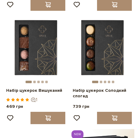
Набір цукерок Вишуканий
Набір цукерок Солодкий
спогад
1
469 грн
739 грн
NEW