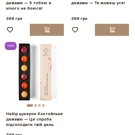
дежавю — З тобою я
дежавю — Ти можеш усе!
нічого не боюся!
369 грн
369 грн
NEW
Набір цукерок Коктейльне
дежавю — Це спроба
підсолодити твій день
369 грн