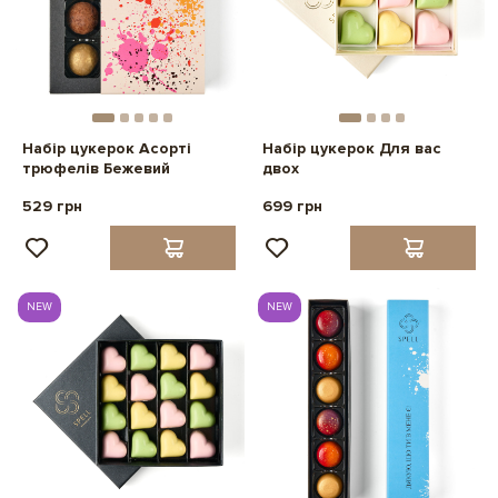
Набір цукерок Асорті
Набір цукерок Для вас
трюфелів Бежевий
двох
529 грн
699 грн
NEW
NEW