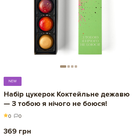
NEW
Набір цукерок Коктейльне дежавю
— З тобою я нічого не боюся!
0
0
369 грн