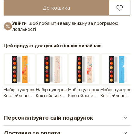
До кошика
Увійти
, щоб побачити вашу знижку за програмою
лояльності
Цей продукт доступний в інших дизайнах:
Набір цукерок
Набір цукерок
Набір цукерок
Набір цукерок
Коктейльне
Коктейльне
Коктейльне
Коктейльне
дежавю — Це
дежавю — Це
дежавю — Ти
дежавю —
твій день!
спроба
можеш усе!
Дякую, що ти
підсолодити
в мене є!
Персоналізуйте свій подарунок
твій день
Доставка та оплата
Друк на шоколаді