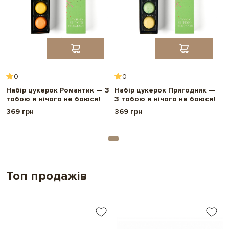
Термін придатності:
3 місяці
Вага нетто:
84 г
Розмір упакування:
23*4,5*3 см
0
0
Набір цукерок Романтик — З
Набір цукерок Пригодник —
тобою я нічого не боюся!
З тобою я нічого не боюся!
369 грн
369 грн
Топ продажів