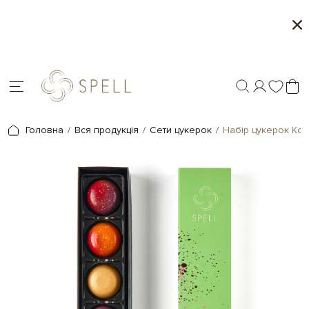
Сети цукерок 1+1
Персоналізація под
Головна
Вся продукція
Сети цукерок
Набір цукерок Ко