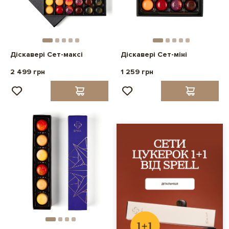
Діскавері Сет-максі
Діскавері Сет-міні
2 499 грн
1 259 грн