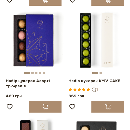
Набір цукерок Асорті
Набір цукерок KYIV CAKE
трюфелів
1
469 грн
369 грн