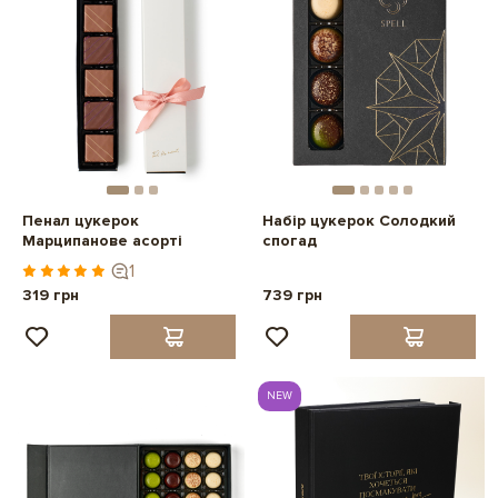
Пенал цукерок
Набір цукерок Солодкий
Марципанове асорті
спогад
1
319 грн
739 грн
NEW