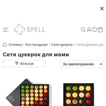
Персоналізація подарунків - друк на шоколаді
У 
ін
Головна
Вся продукція
Сети цукерок
Сети цукерок для
Сети цукерок для мами
Фільтри