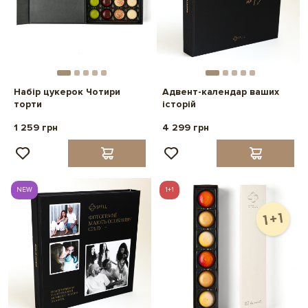
Набір цукерок Чотири
Адвент-календар ваших
торти
історій
1 259 грн
4 299 грн
NEW
1+1