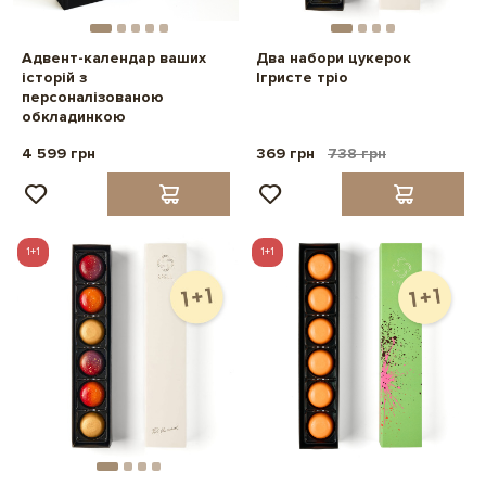
Адвент-календар ваших
Два набори цукерок
історій з
Ігристе тріо
персоналізованою
обкладинкою
4 599 грн
369 грн
738 грн
1+1
1+1