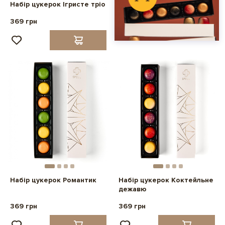
Набір цукерок Ігристе тріо
369 грн
Набір цукерок Романтик
Набір цукерок Коктейльне
дежавю
369 грн
369 грн