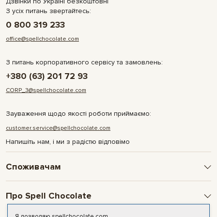
Дзвінки по Україні безкоштовні
З усіх питань звертайтесь:
0 800 319 233
office@spellchocolate.com
З питань корпоративного сервісу та замовлень:
+380 (63) 201 72 93
CORP_3@spellchocolate.com
Зауваження щодо якості роботи приймаємо:
customer.service@spellchocolate.com
Напишіть нам, і ми з радістю відповімо
Споживачам
Оплата та доставка
Про Spell Chocolate
Умови і гарантії
Політика конфіденційності
Про компанію
Я дозволяю spellchocolate.com