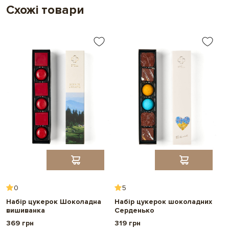
Обрати
З горіхами
Схожі товари
інгредієнти
0
5
Набір цукерок Шоколадна
Набір цукерок шоколадних
Н
вишиванка
Серденько
в
369 грн
319 грн
3