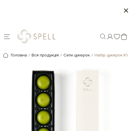
ітня колекція від Spell
Місяць морозива і к
Головна
Вся продукція
Сети цукерок
Набір цукерок KYI