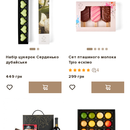
Набір цукерок Серденько
Сет пташиного молока
дубайське
Тріо ескімо
4
449 грн
299 грн