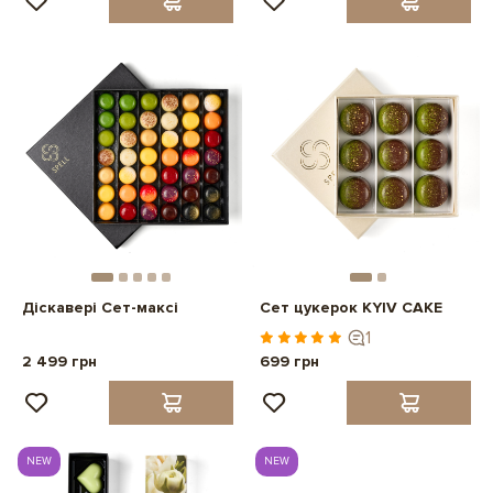
Діскавері Сет-максі
Сет цукерок KYIV CAKE
1
2 499 грн
699 грн
NEW
NEW