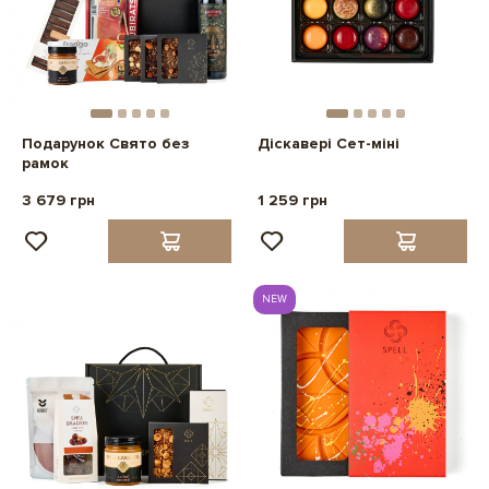
Подарунок Свято без
Діскавері Сет-міні
рамок
3 679 грн
1 259 грн
NEW