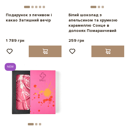
Подарунок з печивом і
Білий шоколад з
какао Затишний вечір
апельсином та хрумкою
карамеллю Сонце в
долонях Помаранчевий
1 789 грн
259 грн
NEW