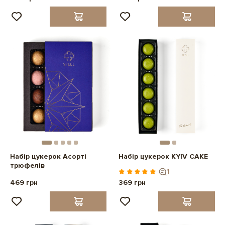
Набір цукерок Асорті
Набір цукерок KYIV CAKE
трюфелів
1
469 грн
369 грн