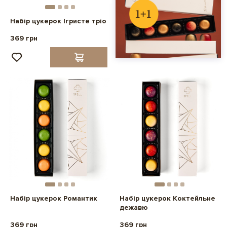
Набір цукерок Ігристе тріо
369 грн
Набір цукерок Романтик
Набір цукерок Коктейльне
дежавю
369 грн
369 грн