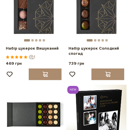
Набір цукерок Вишуканий
Набір цукерок Солодкий
спогад
1
469 грн
739 грн
NEW