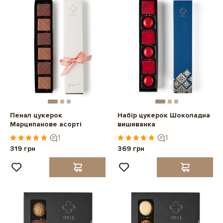
Пенал цукерок
Набір цукерок Шоколадна
Марципанове асорті
вишиванка
1
1
319 грн
369 грн