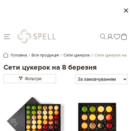
Персоналізація подарунків - друк на шоколаді
і
Головна
Вся продукція
Сети цукерок
Сети цукерок на 
Сети цукерок на 8 березня
Фільтри