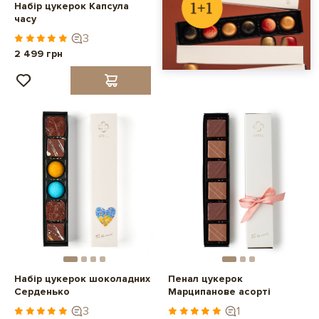
Набір цукерок Капсула
часу
3
2 499 грн
Набір цукерок шоколадних
Пенал цукерок
Серденько
Марципанове асорті
3
1