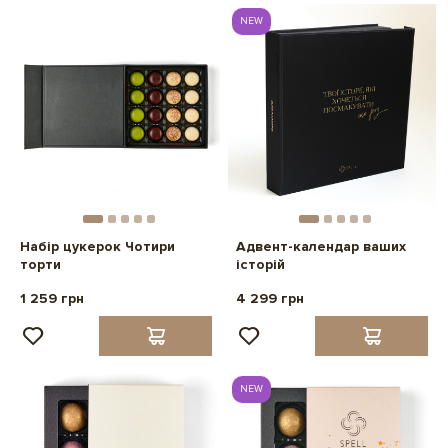
NEW
Набір цукерок Чотири
Адвент-календар ваших
торти
історій
1 259 грн
4 299 грн
NEW