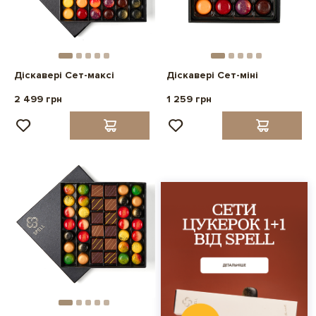
Діскавері Сет-максі
Діскавері Сет-міні
2 499 грн
1 259 грн