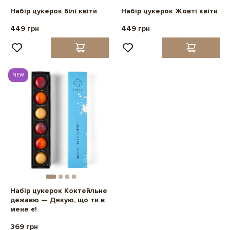
Набір цукерок Білі квіти
Набір цукерок Жовті квіти
449 грн
449 грн
NEW
Набір цукерок Коктейльне
дежавю — Дякую, що ти в
мене є!
369 грн