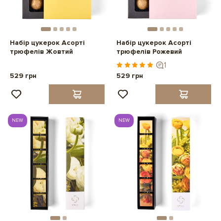
Набір цукерок Асорті
Набір цукерок Асорті
трюфелів Жовтий
трюфелів Рожевий
1
529 грн
529 грн
NEW
NEW