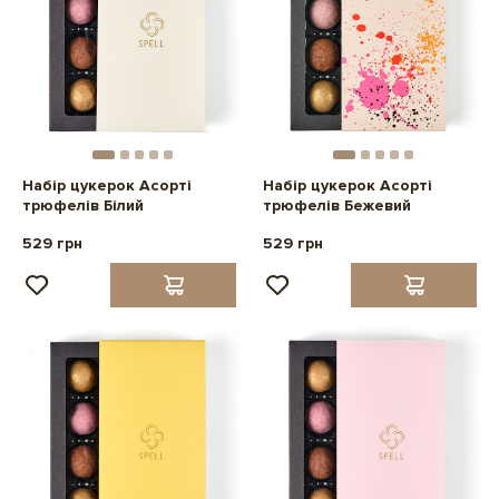
Набір цукерок Асорті
Набір цукерок Асорті
трюфелів Білий
трюфелів Бежевий
529 грн
529 грн