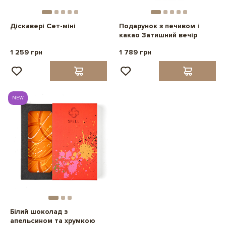
Діскавері Сет-міні
Подарунок з печивом і
какао Затишний вечір
1 259 грн
1 789 грн
NEW
Білий шоколад з
апельсином та хрумкою