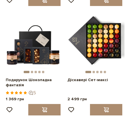
Подарунок Шоколадна
Діскавері Сет-максі
фантазія
5
1 369 грн
2 499 грн