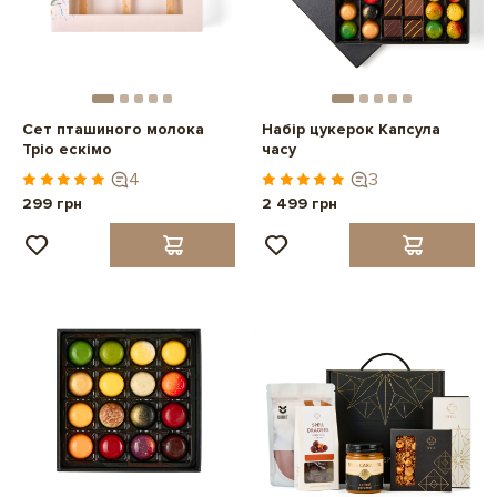
Сет пташиного молока
Набір цукерок Капсула
Тріо ескімо
часу
4
3
299 грн
2 499 грн