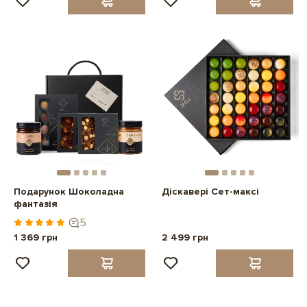
Подарунок Шоколадна
Діскавері Сет-максі
фантазія
5
1 369 грн
2 499 грн