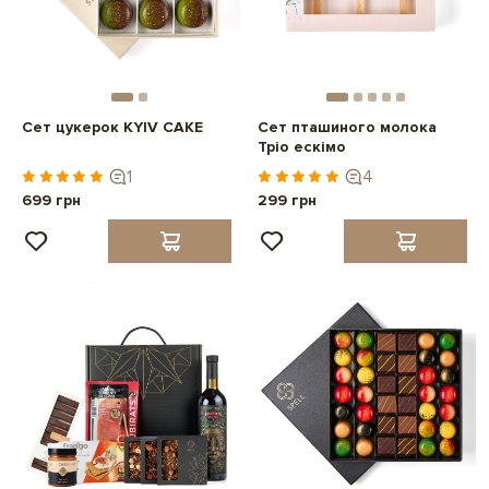
Сет цукерок KYIV CAKE
Сет пташиного молока
Тріо ескімо
1
4
699 грн
299 грн