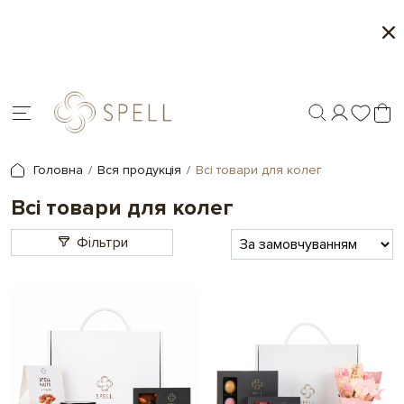
к 1+1
Персоналізація подарунків - др
Головна
Вся продукція
Всі товари для колег
Всі товари для колег
Фільтри