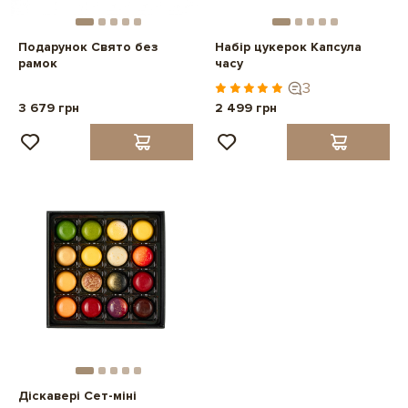
Подарунок Свято без
Набір цукерок Капсула
рамок
часу
3
3 679 грн
2 499 грн
Діскавері Сет-міні