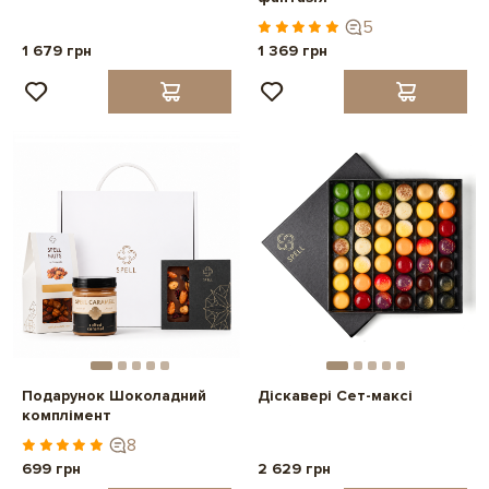
5
1 679 грн
1 369 грн
Подарунок Шоколадний
Діскавері Сет-максі
комплімент
8
699 грн
2 629 грн