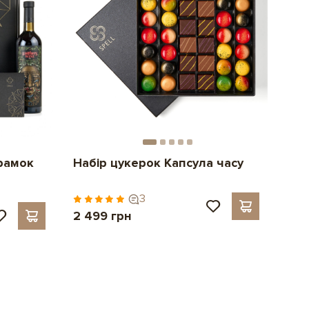
рамок
Набір цукерок Капсула часу
3
2 499 грн