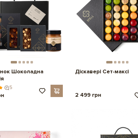
нок Шоколадна
Діскавері Сет-максі
ія
5
2 499 грн
рн