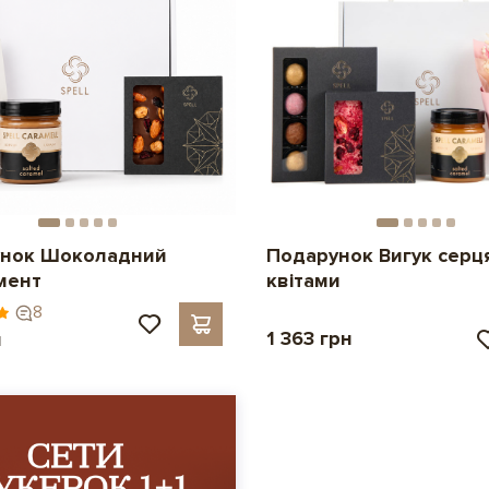
нок Шоколадний
Подарунок Вигук серця
мент
квітами
8
1 363 грн
н