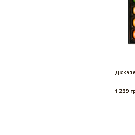
Діскаве
1 259 г