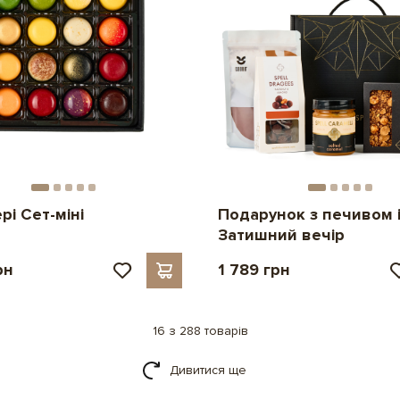
рі Сет-міні
Подарунок з печивом і
Затишний вечір
рн
1 789 грн
16 з 288 товарів
Дивитися ще