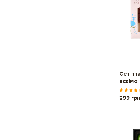
Сет пт
ескімо
299 гр