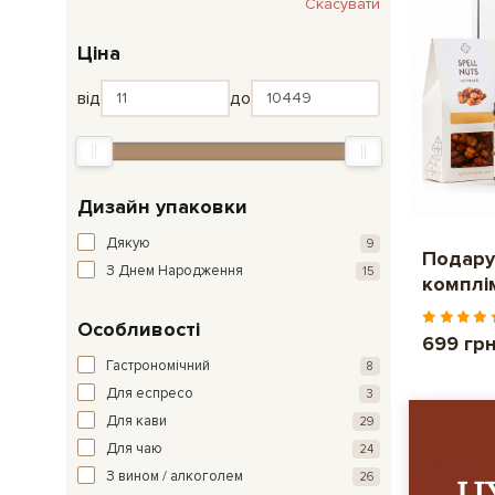
Скасувати
Ціна
від
до
Дизайн упаковки
Дякую
9
Подару
З Днем Народження
15
комплі
Особливості
699 гр
Гастрономічний
8
Для еспресо
3
Для кави
29
Для чаю
24
З вином / алкоголем
26