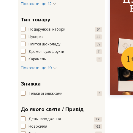
Показати ще 12
Тип товару
Подарункові набори
64
Цукерки
42
Плитки шоколаду
39
Драже і сухофрукти
11
Карамель
3
Показати ще 19
Знижка
Тільки зі знижками
4
До якого свята / Привід
День народження
158
Новосілля
162