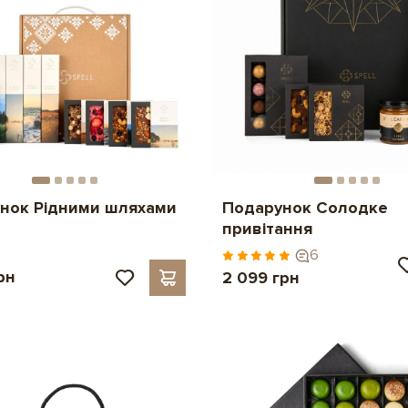
нок Рідними шляхами
Подарунок Солодке
привітання
6
рн
2 099 грн