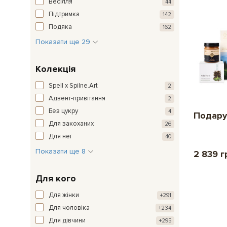
Весілля
44
Підтримка
142
Подяка
162
Показати ще 29
Колекція
Spell x Spilne.Art
2
Адвент-привітання
2
Без цукру
4
Подару
Для закоханих
26
Для неї
40
Показати ще 8
2 839 г
Для кого
Для жінки
+291
Для чоловіка
+234
Для дівчини
+295