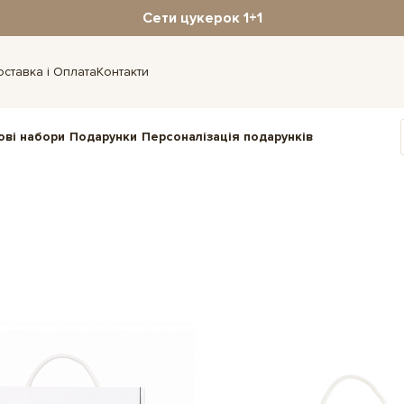
Сети цукерок 1+1
оставка і Оплата
Контакти
ові набори
Подарунки
Персоналізація подарунків
в