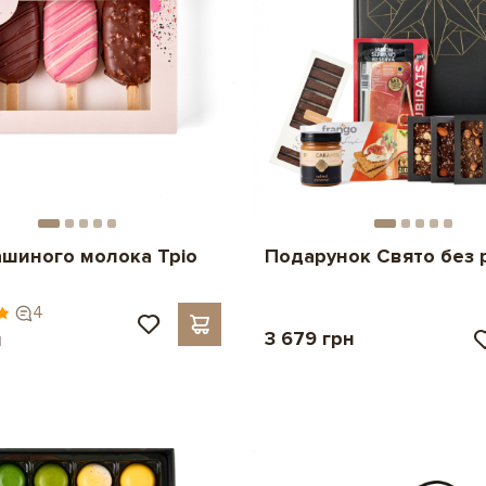
ашиного молока Тріо
Подарунок Свято без 
4
3 679 грн
н