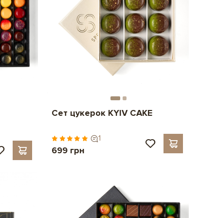
Сет цукерок KYIV CAKE
1
699 грн