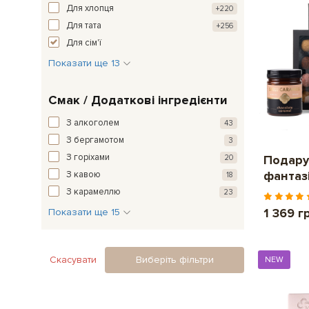
Для хлопця
+220
Для тата
+256
Для сім'ї
Показати ще 13
Смак / Додаткові інгредієнти
З алкоголем
43
З бергамотом
3
З горіхами
Подару
20
фантаз
З кавою
18
З карамеллю
23
1 369 г
Показати ще 15
Скасувати
Виберіть фільтри
NEW