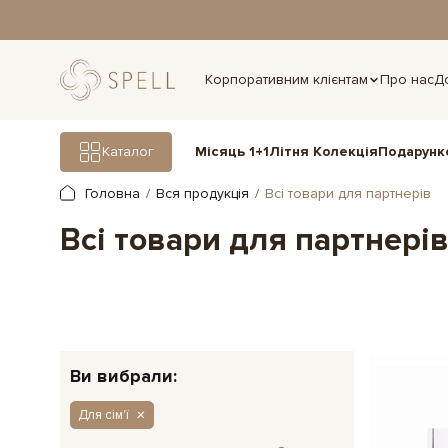
дня.
Корпоративним клієнтам
Про нас
Д
Подарунк
Каталог
Місяць 1+1
Літня Колекція
Головна
Вся продукція
Всі товари для партнерів
Всі товари для партнері
Ви вибрали:
Для сім'ї