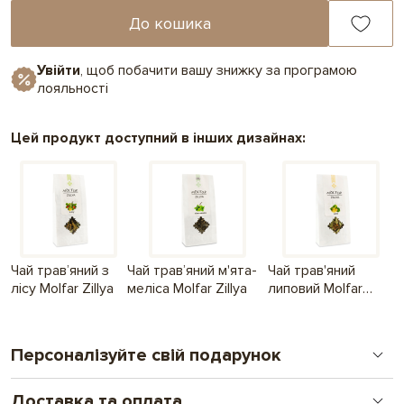
До кошика
Увійти
, щоб побачити вашу знижку за програмою
лояльності
Цей продукт доступний в інших дизайнах:
Чай трав’яний з
Чай трав’яний м'ята-
Чай трав'яний
лісу Molfar Zillya
меліса Molfar Zillya
липовий Molfar
Zillya
Персоналізуйте свій подарунок
Доставка та оплата
Друк на шоколаді