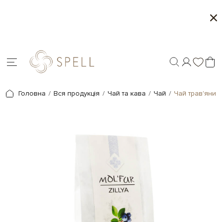
о
Сети цукерок 1+1
я.
Головна
Вся продукція
Чай та кава
Чай
Чай трав'яний 