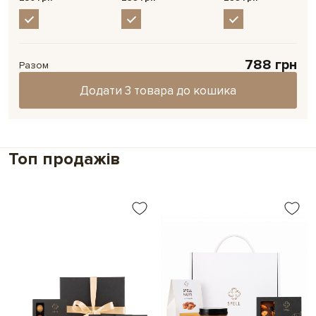
партнерів
Сонце в долонях
Рожевий
Безготівковий розрахунок
Друк фото на Instax mini
Зробіть свій подарунок особливим та
788 грн
особистим
Разом
Додайте до подарунку міні-версію листівки.
Додати 3 товара до кошика
Ми надрукуємо
ваше фото або картинку на картці
Instax mini,
щоб зробити подарунок ще
особливішим.
Топ продажів
Обрати