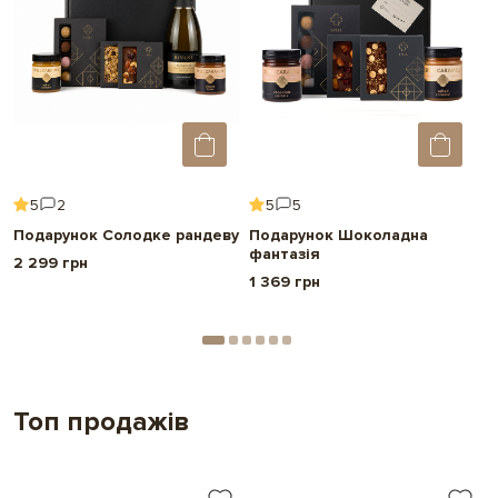
5
2
5
5
Подарунок Солодке рандеву
Подарунок Шоколадна
П
фантазія
н
2 299 грн
1 369 грн
2
Топ продажів