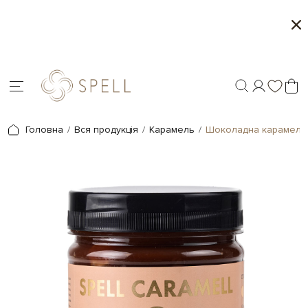
Персоналізація подарунків - друк на шоколаді
Головна
Вся продукція
Карамель
Шоколадна карамель,