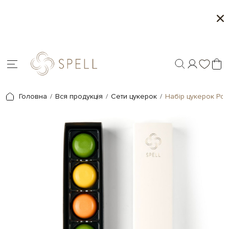
Сети цукерок 1+1
П
.
Головна
Вся продукція
Сети цукерок
Набір цукерок Ро