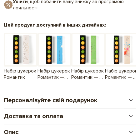
Увійти
, щоб побачити вашу знижку за програмою
лояльності
Цей продукт доступний в інших дизайнах:
Набір цукерок
Набір цукерок
Набір цукерок
Набір цукерок
Романтик
Романтик —
Романтик — З
Романтик — Ти
Дякую, що ти
тобою я нічого
можеш усе!
в мене є!
не боюся!
Персоналізуйте свій подарунок
Доставка та оплата
Друк на шоколаді
Новий формат особистого подарунку. Від логотипу
до складних ілюстрацій і фото. Подарунок, що
Опис
Замовлення оплачені до 16.00 відправляємо день в день, після
поєднує увагу і комунікацію.
16.00 - наступного дня.