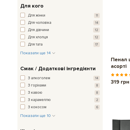
Для кого
Для жінки
11
Для чоловіка
14
Для дівчини
12
Для хлопця
12
Для тата
17
Показати ще 14
Пенал 
асорті
Смак / Додаткові інгредієнти
З алкоголем
14
319 грн
З горіхами
8
З кавою
8
З карамеллю
2
З кокосом
6
Показати ще 10