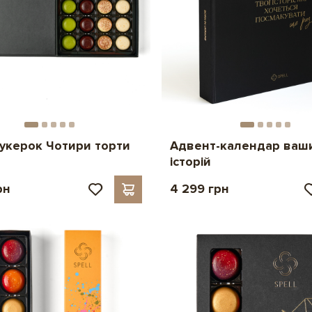
цукерок Чотири торти
Адвент-календар ваш
історій
рн
4 299 грн