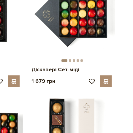
Діскавері Сет-міді
1 679 грн