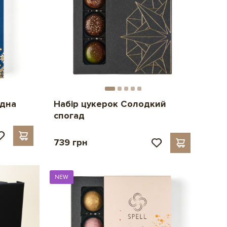
адна
Набір цукерок Солодкий
спогад
739 грн
NEW