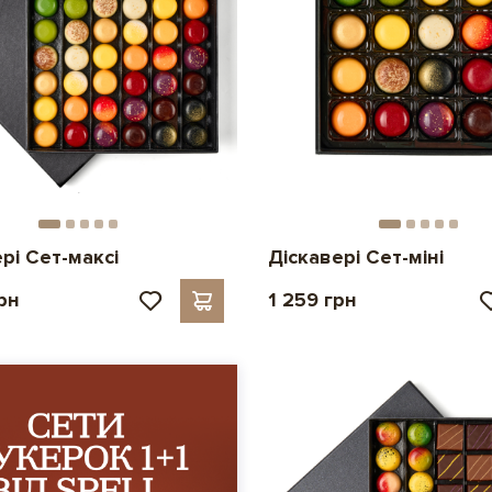
рі Сет-максі
Діскавері Сет-міні
рн
1 259 грн