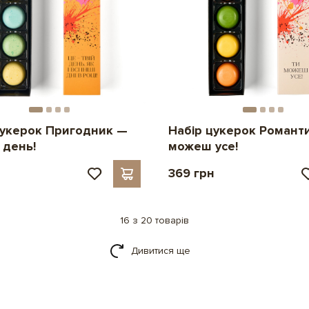
цукерок Пригодник —
Набір цукерок Романт
 день!
можеш усе!
н
369 грн
16 з 20 товарів
Дивитися ще