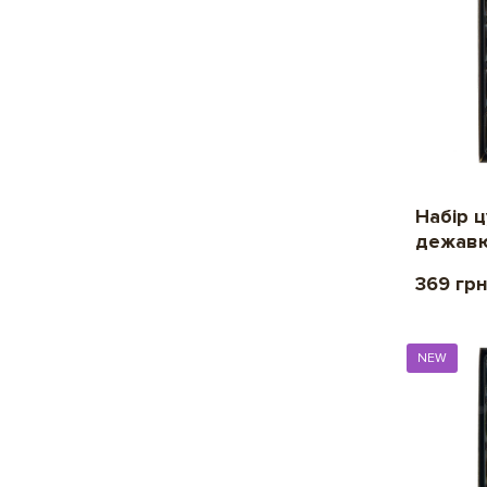
Набір 
дежавю
369 гр
NEW