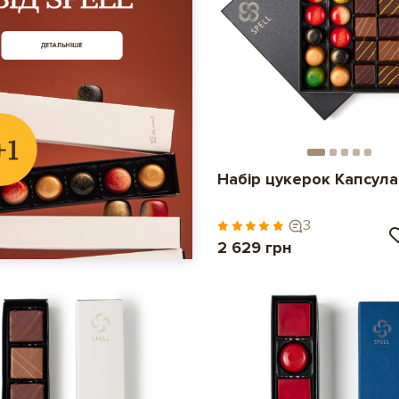
Набір цукерок Капсула
3
2 629 грн