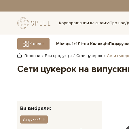
дня.
Корпоративним клієнтам
Про нас
Д
Подарунк
Каталог
Місяць 1+1
Літня Колекція
Головна
Вся продукція
Сети цукерок
Сети цукер
Сети цукерок на випускн
Ви вибрали:
Випускний