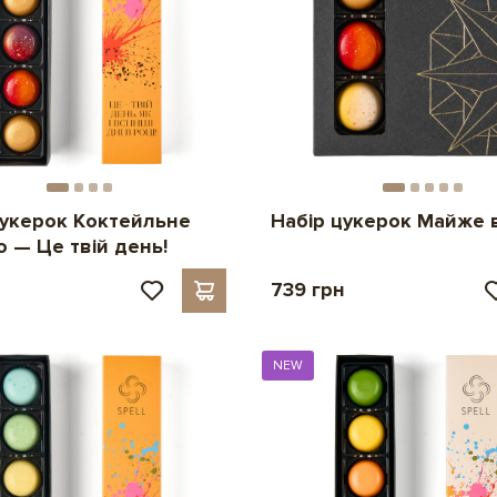
цукерок Коктейльне
Набір цукерок Майже 
 — Це твій день!
н
739 грн
NEW