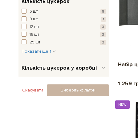
Кількість цукерок
6 шт
8
9 шт
1
12 шт
3
16 шт
3
25 шт
2
Показати ще 1
Набір 
Кількість цукерок у коробці
1 259 г
Скасувати
Виберіть фільтри
NEW