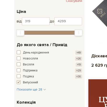
Скасувати
Ціна
від
до
До якого свята / Привід
День народження
+49
Діскаве
Новосілля
+26
Весілля
2 629 г
+19
Підтримка
+29
Подяка
+36
Випускний
Показати ще 28
Колекція