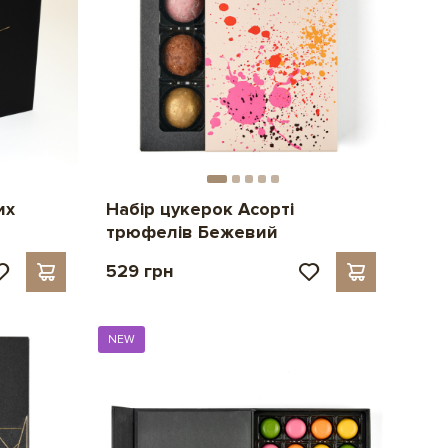
их
Набір цукерок Асорті
трюфелів Бежевий
529 грн
NEW