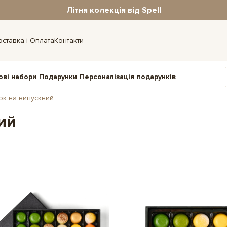
Літня колекція від Spell
оставка і Оплата
Контакти
ові набори
Подарунки
Персоналізація подарунків
ок на випускний
ий