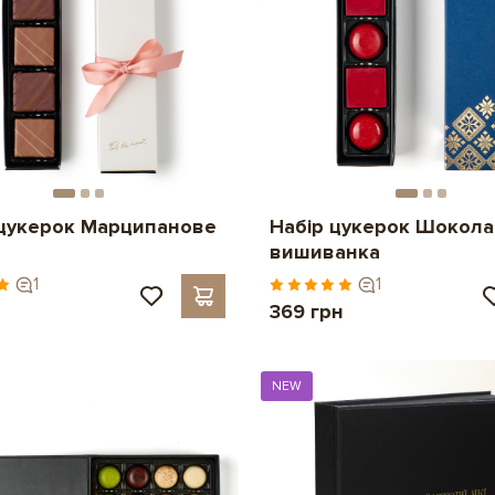
цукерок Марципанове
Набір цукерок Шокол
вишиванка
1
1
369 грн
NEW