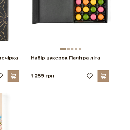
вечірка
Набір цукерок Палітра літа
1 259 грн