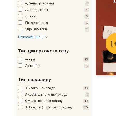
Адвент-привітання
1
Для закоханих
4
Для неї
6
Літня Колекція
5
Сирні цукерки
1
Показати ще 3
Тип цукеркового сету
Асорті
15
Діскавері
3
Тип шоколаду
З Білого шоколаду
19
З Карамельного шоколаду
1
З Молочного шоколаду
19
З Чорного (Гіркого) шоколаду
20