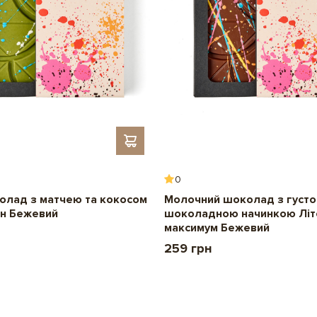
Для кого
Розмір плитки:
10х10 см
Термін придатності:
8 місяців
Смак / Додаткові інгре
0
олад з матчею та кокосом
Молочний шоколад з густ
ен Бежевий
шоколадною начинкою Літ
максимум Бежевий
259 грн