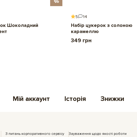
5
14
ок Шоколадний
Набір цукерок з солоною
ент
карамеллю
349 грн
Мій аккаунт
Історія
Знижки
З питань корпоративного сервісу
Зауваження щодо якості роботи