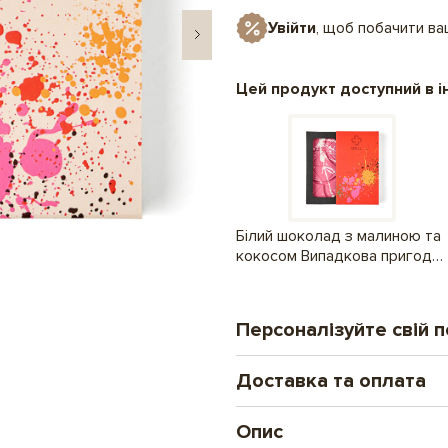
Увійти
, щоб побачити в
Цей продукт доступний в і
Білий шоколад з малиною та
кокосом Випадкова пригода
Помаранчевий
Персоналізуйте свій 
Доставка та оплата
Друк на шоколаді
Новий формат особи
Опис
Замовлення оплачені до 16.00 від
ілюстрацій і фото. 