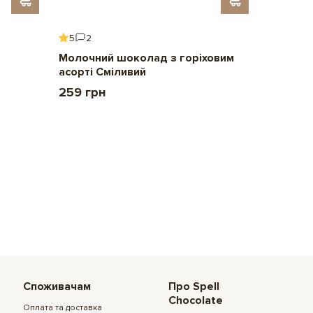
5
2
5
6
Молочний шоколад з горіховим
Подару
асорті Сміливий
2 209 
259 грн
Споживачам
Про Spell
Chocolate
Оплата та доставка