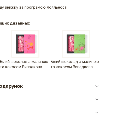
ашу знижку за програмою лояльності
нших дизайнах:
Білий шоколад з малиною
Білий шоколад з малиною
та кокосом Випадкова
та кокосом Випадкова
пригода Рожевий
пригода Зелений
подарунок
стого подарунку. Від логотипу до складних
Обрати
правляємо день в день, після 16.00 - наступного дня.
Подарунок, що поєднує увагу і комунікацію.