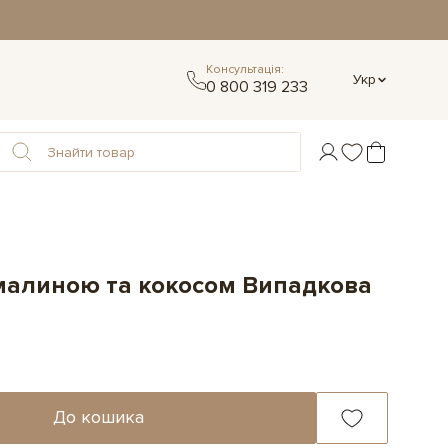
Консультація:
Укр
0 800 319 233
 малиною та кокосом Випадкова
До кошика