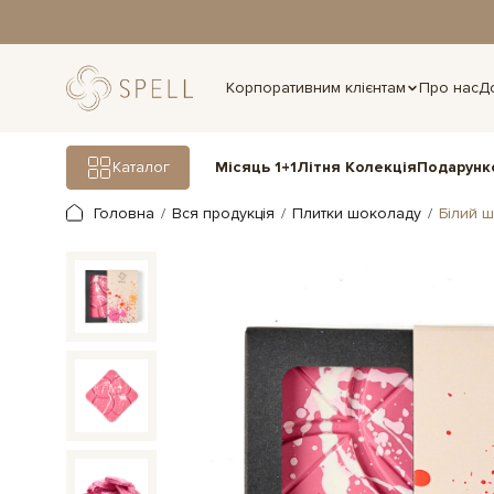
дня.
Корпоративним клієнтам
Про нас
Д
Подарунк
Каталог
Місяць 1+1
Літня Колекція
Головна
Вся продукція
Плитки шоколаду
Білий 