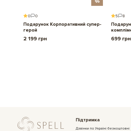
0
0
5
8
ення
Подарунок Корпоративний супер-
Подарун
герой
комплім
2 199 грн
699 грн
Підтримка
Дзвінки по Україні безкоштовні