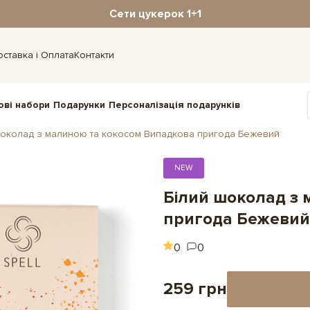
Сети цукерок 1+1
оставка і Оплата
Контакти
ові набори
Подарунки
Персоналізація подарунків
шоколад з малиною та кокосом Випадкова пригода Бежевий
NEW
Білий шоколад з
пригода Бежевий
0
0
259 грн