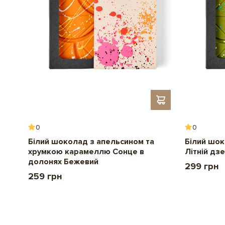
0
0
Білий шоколад з апельсином та
Білий шок
хрумкою карамеллю Сонце в
Літній дз
долонях Бежевий
299 грн
259 грн