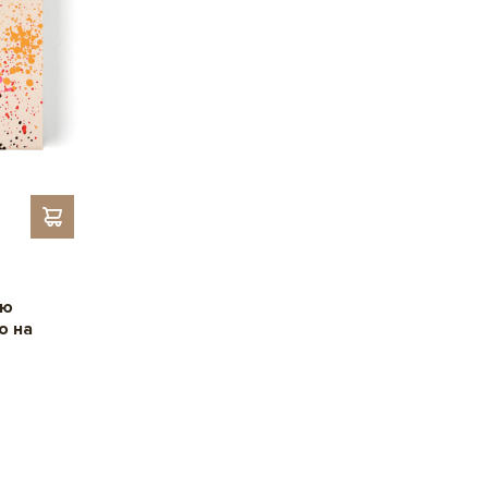
,
, Для
Для колег
Для керівника
партнерів,
,
,
Для тата
Для мами
Для
,
, Для вчителя,
подруги
Для друзів
Для дітей
,
,
дієнти
З кокосом
З малиною
З ягодами
ою
о на