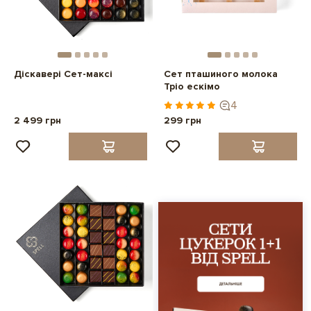
Діскавері Сет-максі
Сет пташиного молока
Тріо ескімо
4
2 499 грн
299 грн