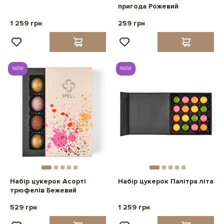
пригода Рожевий
1 259 грн
259 грн
NEW
NEW
Набір цукерок Асорті
Набір цукерок Палітра літа
трюфелів Бежевий
529 грн
1 259 грн