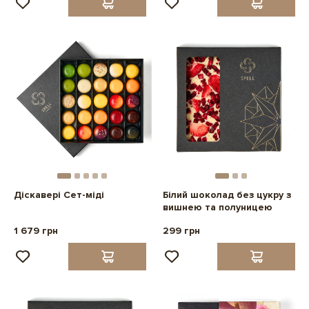
Діскавері Сет-міді
Білий шоколад без цукру з
вишнею та полуницею
1 679 грн
299 грн