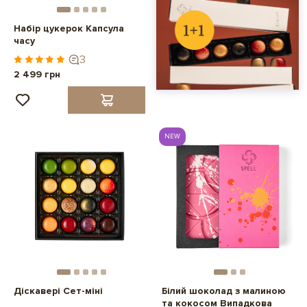
Набір цукерок Капсула
часу
3
2 499 грн
NEW
Діскавері Сет-міні
Білий шоколад з малиною
та кокосом Випадкова