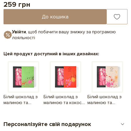
259 грн
До кошика
Увійти
, щоб побачити вашу знижку за програмою
лояльності
Цей продукт доступний в інших дизайнах:
Білий шоколад з
Білий шоколад з
Білий шоколад з
малиною та
малиною та кокосом
малиною та
кокосом
Випадкова пригода
кокосом
Випадкова
Помаранчевий
Випадкова
пригода Зелений
пригода Бежевий
Персоналізуйте свій подарунок