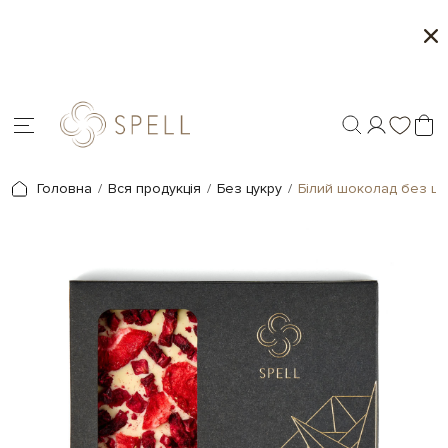
Сети цукерок 1+1
Пер
Головна
Вся продукція
Без цукру
Білий шоколад без цу