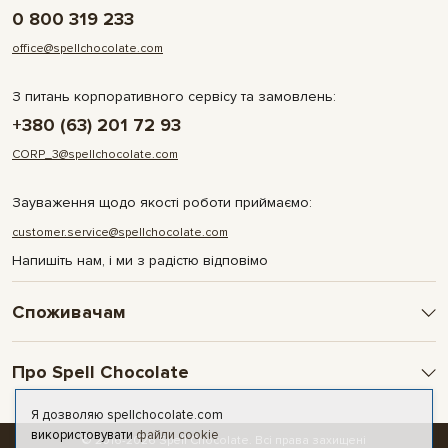
0 800 319 233
office@spellchocolate.com
З питань корпоративного сервісу та замовлень:
+380 (63) 201 72 93
CORP_3@spellchocolate.com
Зауваження щодо якості роботи приймаємо:
customer.service@spellchocolate.com
Напишіть нам, і ми з радістю відповімо
Споживачам
Оплата та доставка
Про Spell Chocolate
Умови і гарантії
Політика конфіденційності
Про компанію
Я дозволяю spellchocolate.com
Публічна оферта
Контакти
використовувати
файли cookie
© 2016-2026 Spell Chocolate. Всі права захищені