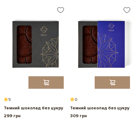
5
0
Темний шоколад без цукру
Темний шоколад без цукру
Т
д
299 грн
309 грн
л
3