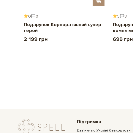
0
0
5
8
ення
Подарунок Корпоративний супер-
Подарун
герой
комплім
2 199 грн
699 грн
Підтримка
Дзвінки по Україні безкоштовні