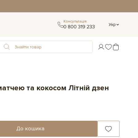
Консультація:
Укр
0 800 319 233
матчею та кокосом Літній дзен
До кошика