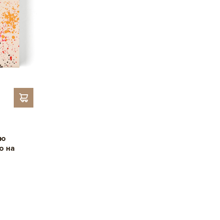
 25,47 г; Вуглеводи – 43,94 г, з них цукри – 24,85 г; Білки
,
, Для
Для колег
Для керівника
 г; Сіль – 0,02 г.
партнерів,
,
,
Для тата
Для мами
Для
,
, Для вчителя,
подруги
Для друзів
Для дітей
дієнти
З кокосом
ою
о на