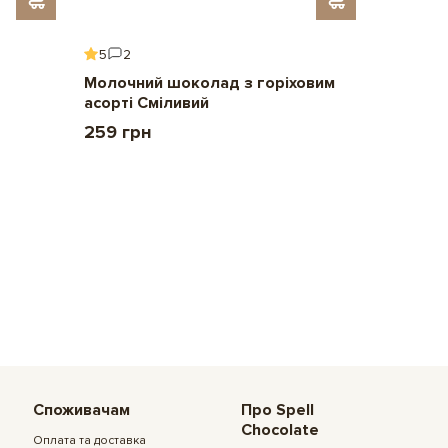
5
2
5
6
Молочний шоколад з горіховим
Подару
асорті Сміливий
2 209 
259 грн
Споживачам
Про Spell
Chocolate
Оплата та доставка