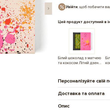
Увійти
, щоб побачити в
Цей продукт доступний в і
Білий шоколад з матчею
Бі
та кокосом Літній дзен
ко
Рожевий
По
Персоналізуйте свій 
Доставка та оплата
Друк на шоколаді
Новий формат особи
Опис
Замовлення оплачені до 16.00 від
ілюстрацій і фото. 