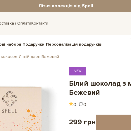
Літня колекція від Spell
оставка і Оплата
Контакти
ові набори
Подарунки
Персоналізація подарунків
 кокосом Літній дзен Бежевий
NEW
Білий шоколад з 
Бежевий
0
0
299 грн