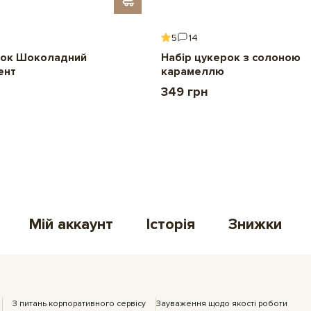
5
14
ок Шоколадний
Набір цукерок з солоною
ент
карамеллю
349 грн
Мій аккаунт
Історія
Знижки
З питань корпоративного сервісу
Зауваження щодо якості роботи