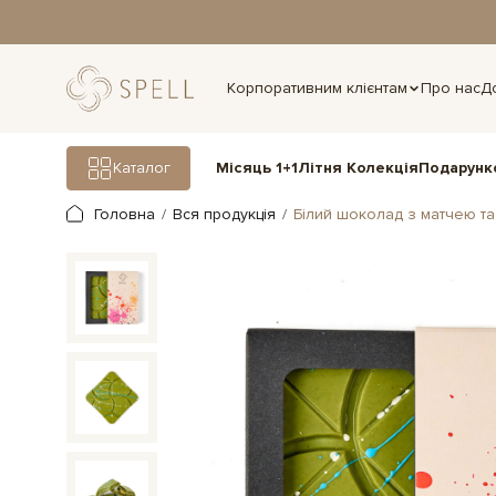
дня.
Корпоративним клієнтам
Про нас
Д
Подарунк
Каталог
Місяць 1+1
Літня Колекція
Головна
Вся продукція
Білий шоколад з матчею та