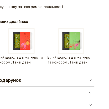
ашу знижку за програмою лояльності
нших дизайнах:
лий шоколад з матчею та
Білий шоколад з матчею
косом Літній дзен
та кокосом Літній дзен
маранчевий
Зелений
подарунок
стого подарунку. Від логотипу до складних
Обрати
правляємо день в день, після 16.00 - наступного дня.
Подарунок, що поєднує увагу і комунікацію.