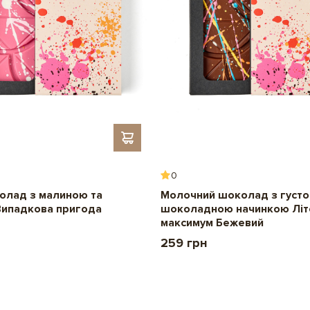
Жири – 41,80 г, з них насичені -
Для кого
– 7,64 г; Харчові волокна – 2,68
Вага:
90 г
Розмір плитки:
10х10 см
Смак / Додаткові інгре
Термін придатності:
6 місяців
0
олад з малиною та
Молочний шоколад з густ
Випадкова пригода
шоколадною начинкою Літ
максимум Бежевий
259 грн